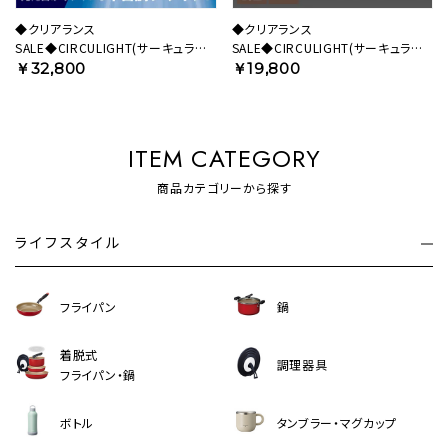
◆クリアランス
◆クリアランス
SALE◆CIRCULIGHT(サーキュライ
SALE◆CIRCULIGHT(サーキュライ
ト) シーリングシリーズ 12畳タイプ
ト) HELIX(ヘリックス) DCC-B25LE
￥32,800
￥19,800
ライトウッド DCC-A12CML 【SH】
【SH】
ITEM CATEGORY
商品カテゴリーから探す
ライフスタイル
フライパン
鍋
着脱式
調理器具
フライパン・鍋
ボトル
タンブラー・マグカップ