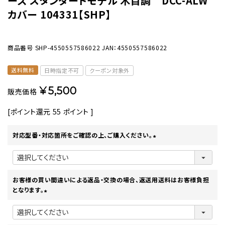
ーズ スタンダードモデル 木目調 DCC-ALW
カバー 104331【SHP】
商品番号
SHP-4550557586022
JAN：4550557586022
送料無料
日時指定不可
クーポン対象外
¥
5,500
販売価格
[ポイント還元
55
ポイント ]
対応型番・対応箇所をご確認の上、ご購入ください。
(
必
須
)
お客様の買い間違いによる返品・交換の場合、返送用送料はお客様負担
となります。
(
必
須