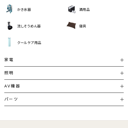
かき氷器
酒用品
流しそうめん器
寝具
クールケア用品
家電
扇風機
サーキュレーター
照明
シーリングライト
シーリングファンライト
AV機器
加湿器・空気清浄機
ディフューザー
テレビ
ディスプレイ
パーツ
LED電球・LED直管・
ペンダントライト
デスクライト
暖房機
掃除機
ライフスタイル
家電
オーディオ
その他
調理家電
生活家電