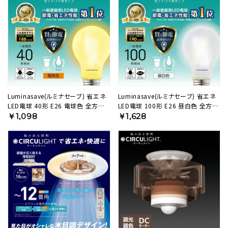
Luminasave(ルミナセーブ) 省エネ
Luminasave(ルミナセーブ) 省エネ
LED電球 40形 E26 電球色 全方向タ
LED電球 100形 E26 昼白色 全方向
イプ LSF-A40L 【SH】
タイプ LSF-A100N 【SH】
￥1,098
￥1,628