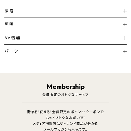
家電
扇風機
サーキュレーター
照明
シーリングライト
シーリングファンライト
AV機器
加湿器・空気清浄機
ディフューザー
テレビ
ディスプレイ
パーツ
LED電球・LED直管・
ペンダントライト
デスクライト
暖房機
掃除機
ライフスタイル
家電
オーディオ
その他
調理家電
生活家電
照明
Membership
美容・健康家電
会員限定のオトクなサービス
貯まる！使える！会員限定のポイント・クーポンで
もっとオトクなお買い物！
メディア掲載商品やトレンド商品が分かる
メールマガジンも人気です。