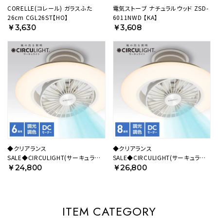
CORELLE(コレール) ガラスふた
電気ストーブ ナチュラルウッド ZSD-
26cm CGL26ST【HO】
6011NWD 【KA】
￥3,630
￥3,608
◆クリアランス
◆クリアランス
SALE◆CIRCULIGHT(サーキュライ
SALE◆CIRCULIGHT(サーキュライ
ト) EZシリーズ スイングモデル 6畳
ト) EZシリーズ スイングモデル 8畳
￥24,800
￥26,800
タイプ DCC-SW06EC【SH】
タイプ DCC-SW08EC【SH】
ITEM CATEGORY