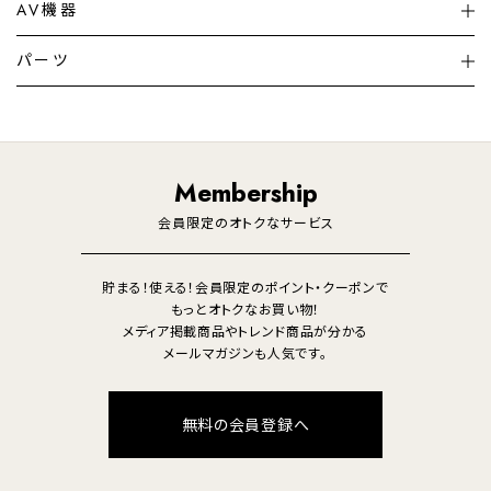
シーリングライト
シーリングファンライト
AV機器
加湿器・空気清浄機
ディフューザー
テレビ
ディスプレイ
パーツ
LED電球・LED直管・
ペンダントライト
デスクライト
暖房機
掃除機
ライフスタイル
家電
オーディオ
その他
調理家電
生活家電
照明
Membership
美容・健康家電
会員限定のオトクなサービス
貯まる！使える！会員限定のポイント・クーポンで
もっとオトクなお買い物！
メディア掲載商品やトレンド商品が分かる
メールマガジンも人気です。
無料の会員登録へ