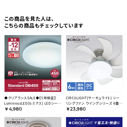
この商品を⾒た⼈は、
こちらの商品もチェックしています
◆クリアランスSALE◆【5年保証】
CIRCULIGHT(サーキュライト) シー
LuminousLED(ルミナス) LEDシーリ
リングファン ウイングシリーズ 6畳タ
ングライト ～12畳用 調光モデル
イプ DCC-G06CM【SH】
￥4,980
￥23,980
DB45-A12DX 【SH】