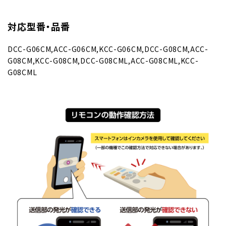
対応型番・品番
DCC-G06CM,ACC-G06CM,KCC-G06CM,DCC-G08CM,ACC-
G08CM,KCC-G08CM,DCC-G08CML,ACC-G08CML,KCC-
G08CML