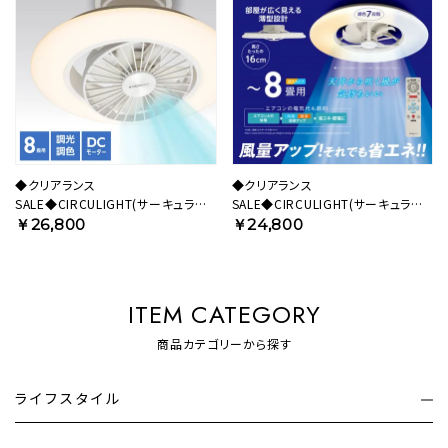
◆クリアランス
◆クリアランス
SALE◆CIRCULIGHT(サーキュライ
SALE◆CIRCULIGHT(サーキュライ
ト) EZシリーズ スイングモデル 8畳
ト) シーリングシリーズ 8畳タイプ
￥26,800
￥24,800
タイプ DCC-SW08EC【SH】
DCC-A08CM 【SH】
ITEM CATEGORY
商品カテゴリーから探す
ライフスタイル