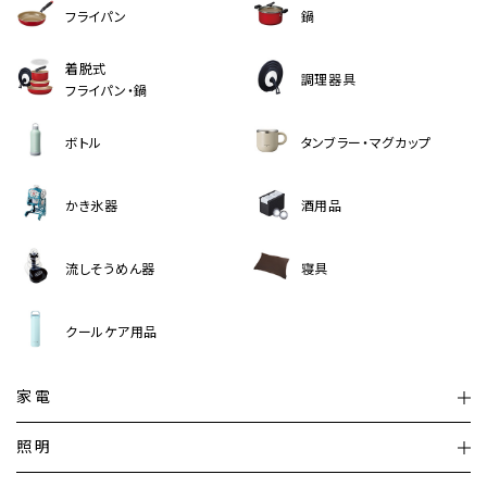
フライパン
鍋
着脱式
調理器具
フライパン・鍋
ボトル
タンブラー・マグカップ
かき氷器
酒用品
流しそうめん器
寝具
クールケア用品
家電
扇風機
サーキュレーター
照明