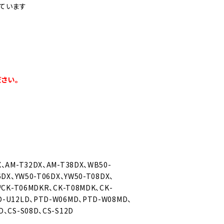
ています
さい。
X、AM-T32DX、AM-T38DX、WB50-
6DX、YW50-T06DX、YW50-T08DX、
/CK-T06MDKR、CK-T08MDK、CK-
D-U12LD、PTD-W06MD、PTD-W08MD、
D、CS-S08D、CS-S12D