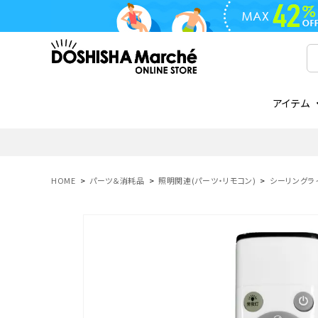
アイテム
ライフスタイル
ゴリラシリーズ
ライフスタイル関連
お知らせ
ご注文の流れ
everc
家電関
メディ
送料と
フライパン
鍋
オンドゾーン
領収書について
COREL
ご注文
HOME
パーツ＆消耗品
照明関連(パーツ・リモコン)
シーリングライ
着脱式
調理器具
AVISTA
商品レビューについて
ORION
ギフト
フライパン・鍋
ボトル
タンブラー・マグカップ
coocaa
LUMEA
かき氷器
酒用品