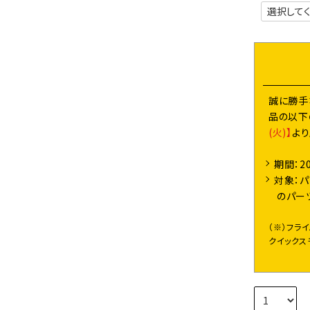
誠に勝手
品の以下
(火)】
よ
期間：2
対象：パ
のパー
（※）フラ
クイックス