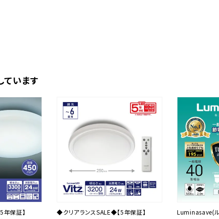
しています
【5年保証】
◆クリアランスSALE◆【5年保証】
Luminasav