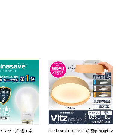
e(ルミナセーブ) 省エネ
LuminousLED(ルミナス) 動体検知セン