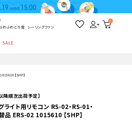
ド
0
ふわふわとろ雪
シーリングファン
SALE
照明
て
Kamome
返品・交換について
シーリングライト
シーリングファンライト
とろ雪かき氷器
ポイントについて
015610 【SHP】
LED電球・LED直管・
ペンダントライト
ついて
sokomo
商品価格等の表示について
デスクライト
火)以降順次出荷予定】
ライト用リモコン RS-02・RS-01・
AV機器
品 ERS-02 1015610 【SHP】
テレビ
ディスプレイ