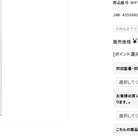
美容・健康家電
商品番号
SHP
JAN：455066
日時指定不可
¥
販売価格
[ポイント還
対応型番・対
お客様の買
ります。
(
必
須
)
こちらの商品