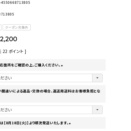
-4550668713805
オーディオ
その他
8713805
クーポン対象外
2,200
元
22
ポイント ]
応箇所をご確認の上、ご購入ください。
(
必
須
)
い間違いによる返品・交換の場合、返送用送料はお客様負担とな
は【8月18日(火)】より順次発送いたします。
(