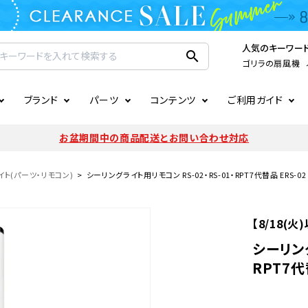
人気のキーワー
search
ゴリラの扇風機
ブランド
パーツ
コンテンツ
ご利用ガイド
家電
ook
連
ア掲載情報
お支払いについて
CIRCULIGHT
照明関連
注文確認メールの未着につい
お盆期間中の商品配送とお問い合わせ対応
扇風機
サーキュレーター
LE
後のキャンセルについて
LuminousLED
会員登録について
ト(パーツ・リモコン)
シーリングライト用リモコン RS-02・RS-01・RPT7代替品 ERS-02 1
加湿器・空気清浄機
ディフューザー
ラッピング・熨斗について
まるでカメレオンシリーズ
日本国外への転送サービスに
【8/18(
暖房機
掃除機
シーリング
RPT7代替
調理家電
生活家電