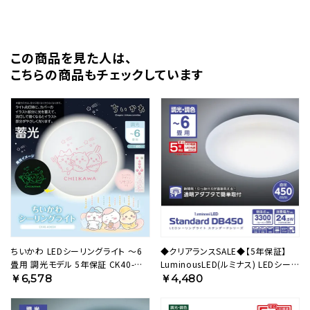
この商品を⾒た⼈は、
こちらの商品もチェックしています
ちいかわ LEDシーリングライト ～6
◆クリアランスSALE◆【5年保証】
畳用 調光モデル 5年保証 CK40-
LuminousLED(ルミナス) LEDシーリ
A06DX 【SH】
ングライト ～6畳用 調光調色モデル
￥6,578
￥4,480
DB45-A06DS 【SH】