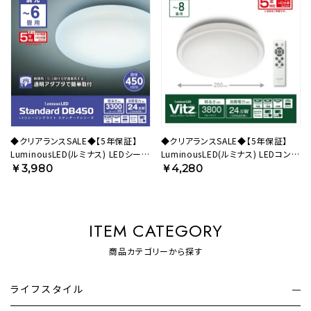
◆クリアランスSALE◆【5年保証】
◆クリアランスSALE◆【5年保証】
LuminousLED(ルミナス) LEDシーリ
LuminousLED(ルミナス) LEDコンパ
ングライト ～6畳用 調光モデル
クトシーリングライト Vitz(ヴィッツ)
￥3,980
￥4,280
DB45-A06DX 【SH】
～8畳用 調光調色モデル VZ25-
A08DS 【SH】
ITEM CATEGORY
商品カテゴリーから探す
ライフスタイル