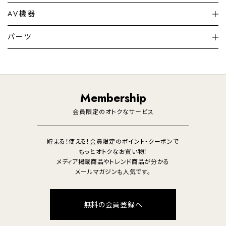
シーリングライト
シーリングファンライト
AV機器
加湿器・空気清浄機
ディフューザー
テレビ
ディスプレイ
パーツ
LED電球・LED直管・
ペンダントライト
デスクライト
暖房機
掃除機
ライフスタイル
家電
オーディオ
その他
調理家電
生活家電
照明
Membership
美容・健康家電
会員限定のオトクなサービス
貯まる！使える！会員限定のポイント・クーポンで
もっとオトクなお買い物！
メディア掲載商品やトレンド商品が分かる
メールマガジンも人気です。
無料の会員登録へ