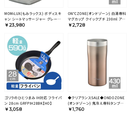
MOMiLUX(もみラックス) ボディスキ
ON℃ZONE(オンドゾーン) 白湯専科
ャン シートマッサージャー グレー
マグカップ クイックプチ 230ml アイ
DMS-2001 GY 【KA】
ボリー OZSM230IV 【HO】
￥23,980
￥2,728
ゴリラのひとつまみ IH対応 フライパ
◆クリアランスSALE◆ONDOZONE
ン 28cm GRFPIH28BK【HO】
(オンドゾーン) 鬼冷え専科タンブラ
ー 430ml ピンク
￥3,058
￥1,760
OZOH430PK【HO】