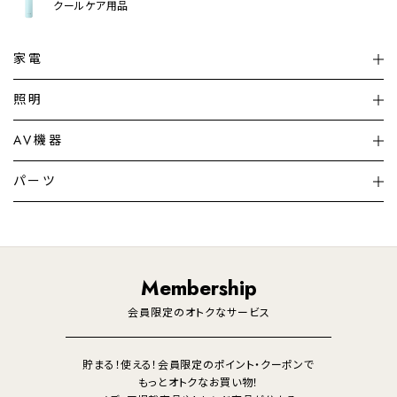
クールケア用品
家電
扇風機
サーキュレーター
照明
シーリングライト
シーリングファンライト
AV機器
加湿器・空気清浄機
ディフューザー
テレビ
ディスプレイ
パーツ
LED電球・LED直管・
ペンダントライト
デスクライト
暖房機
掃除機
ライフスタイル
家電
オーディオ
その他
調理家電
生活家電
照明
Membership
美容・健康家電
会員限定のオトクなサービス
貯まる！使える！会員限定のポイント・クーポンで
もっとオトクなお買い物！