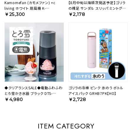
Kamomefan (カモメファン) +c
【8月中旬以降順次発送予定】ゴリラ
living ホワイト 扇風機 K-
の裸足 サンダル スリッパ ミントグリ
F28AYWH【KA】
ーン NBL1158AMT【HO】
￥25,300
￥2,178
◆クリアランスSALE◆電動ふわふわ
ゴリラの冷棒 ピンク 氷のう ボトル
とろ雪かき氷器 ブラック DTS-
アイスパック GRHB7PK【HO】
B5BK【HO】
￥4,980
￥2,728
ITEM CATEGORY