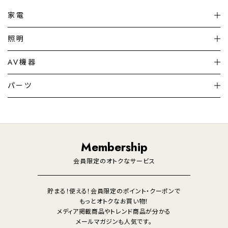
家電
扇風機
サーキュレーター
照明
シーリングライト
シーリングファンライト
AV機器
加湿器・空気清浄機
ディフューザー
テレビ
ディスプレイ
パーツ
LED電球・LED直管・
ペンダントライト
デスクライト
暖房機
掃除機
ライフスタイル
家電
オーディオ
その他
調理家電
生活家電
照明
Membership
美容・健康家電
会員限定のオトクなサービス
貯まる！使える！会員限定のポイント・クーポンで
もっとオトクなお買い物！
メディア掲載商品やトレンド商品が分かる
メールマガジンも人気です。