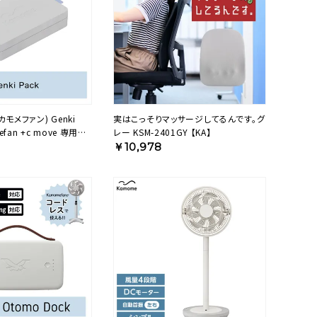
(カモメファン) Genki
実はこっそりマッサージしてるんです。グ
efan +c move 専用バ
レー KSM-2401GY 【KA】
 【KA】
￥10,978