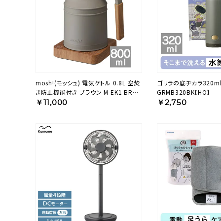
mosh!(モッシュ) 電気ケトル 0.8L 空焚
ゴリラの底ヂカラ320ml
き防止機能付き ブラウン M-EK1 BR
GRMB320BK【HO】
【KA】
￥11,000
￥2,750