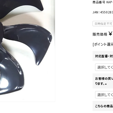
美容・健康家電
商品番号
KAP
JAN：455028
日時指定不可
¥
販売価格
[ポイント還
対応型番・対
お客様の買
ります。
(
必
須
)
こちらの商品