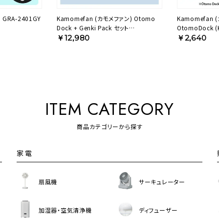
GRA-2401GY
Kamomefan (カモメファン) Otomo
Kamomefan 
Dock + Genki Pack セット
OtomoDock 
(Kamomefan +c 専用バッテリー) K-
ッテリー) K
￥12,980
￥2,640
OD4【KA】
ITEM CATEGORY
商品カテゴリーから探す
家電
扇風機
サーキュレーター
加湿器・空気清浄機
ディフューザー