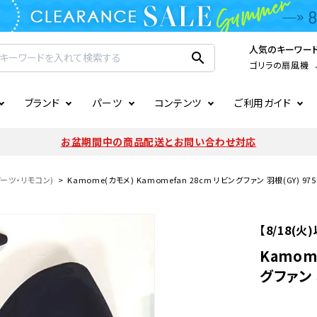
人気のキーワー
search
ゴリラの扇風機
ブランド
パーツ
コンテンツ
ご利用ガイド
家電
ook
連
ア掲載情報
お支払いについて
CIRCULIGHT
照明関連
注文確認メールの未着につい
お盆期間中の商品配送とお問い合わせ対応
扇風機
サーキュレーター
LE
後のキャンセルについて
LuminousLED
会員登録について
パーツ・リモコン)
Kamome(カモメ) Kamomefan 28cm リビングファン 羽根(GY) 9755
加湿器・空気清浄機
ディフューザー
ラッピング・熨斗について
まるでカメレオンシリーズ
日本国外への転送サービスに
【8/18(
暖房機
掃除機
Kamom
グファン 羽
調理家電
生活家電