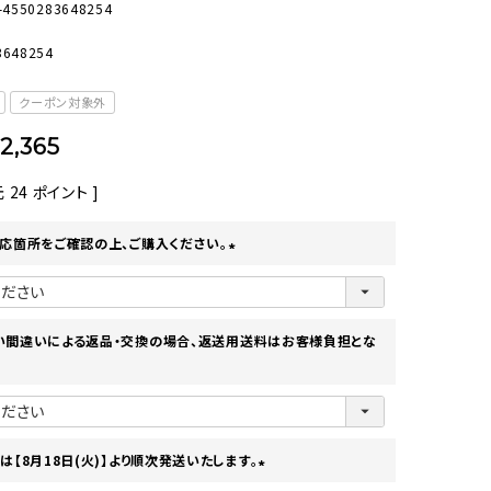
-4550283648254
オーディオ
その他
3648254
クーポン対象外
2,365
元
24
ポイント ]
応箇所をご確認の上、ご購入ください。
(
必
須
)
い間違いによる返品・交換の場合、返送用送料はお客様負担とな
は【8月18日(火)】より順次発送いたします。
(