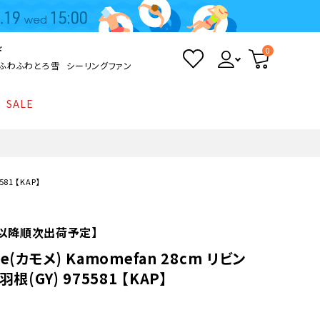
ド
0
ふわふわとろ雪
シーリングファン
SALE
照明
て
Kamome
返品・交換について
シーリングライト
シーリングファンライト
とろ雪かき氷器
ポイントについて
81 【KAP】
LED電球・LED直管・
ペンダントライト
ついて
sokomo
商品価格等の表示について
デスクライト
火)以降順次出荷予定】
e(カモメ) Kamomefan 28cm リビン
AV機器
根(GY) 975581 【KAP】
テレビ
ディスプレイ