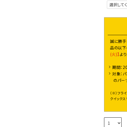
誠に勝手
品の以下
(火)】
よ
期間：2
対象：パ
のパー
（※）フラ
クイックス