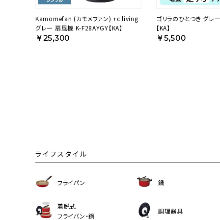
Kamomefan (カモメファン) +c living
ゴリラのひとつき グレー 
グレー 扇風機 K-F28AYGY【KA】
【KA】
￥25,300
￥5,500
ライフスタイル
フライパン
鍋
着脱式
調理器具
フライパン・鍋