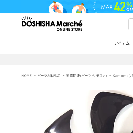
アイテム
ライフスタイル
ゴリラシリーズ
ライフスタイル関連
お知らせ
ご注文の流れ
everc
家電関
メディ
送料と
フライパン
鍋
オンドゾーン
領収書について
COREL
ご注文
HOME
パーツ＆消耗品
家電関連(パーツ・リモコン)
Kamome(
着脱式
調理器具
AVISTA
商品レビューについて
ORION
ギフト
フライパン・鍋
ボトル
タンブラー・マグカップ
coocaa
LUMEA
かき氷器
酒用品