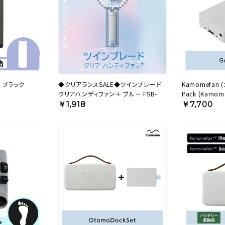
 ブラック
◆クリアランスSALE◆ツインブレード
Kamomefan 
クリアハンディファン＋ ブルー FSB-
Pack (Kamom
54BBL【KA】
ッテリー) K-BP3
￥1,918
￥7,700