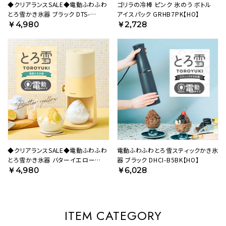
◆クリアランスSALE◆電動ふわふわ
ゴリラの冷棒 ピンク 氷のう ボトル
とろ雪かき氷器 ブラック DTS-
アイスパック GRHB7PK【HO】
B5BK【HO】
￥4,980
￥2,728
◆クリアランスSALE◆電動ふわふわ
電動ふわふわとろ雪スティックかき氷
とろ雪かき氷器 バターイエロー
器 ブラック DHCI-B5BK【HO】
DTS-B5MYL【HO】
￥4,980
￥6,028
ITEM CATEGORY