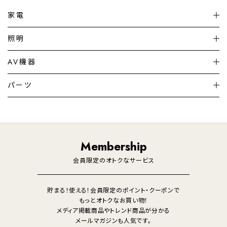
家電
扇風機
サーキュレーター
照明
シーリングライト
シーリングファンライト
AV機器
加湿器・空気清浄機
ディフューザー
テレビ
ディスプレイ
パーツ
LED電球・LED直管・
ペンダントライト
デスクライト
暖房機
掃除機
ライフスタイル
家電
オーディオ
その他
調理家電
生活家電
照明
Membership
美容・健康家電
会員限定のオトクなサービス
貯まる！使える！会員限定のポイント・クーポンで
もっとオトクなお買い物！
メディア掲載商品やトレンド商品が分かる
メールマガジンも人気です。