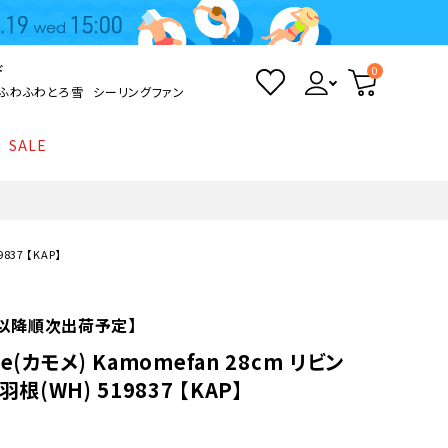
ド
0
ふわふわとろ雪
シーリングファン
SALE
照明
て
Kamome
返品・交換について
シーリングライト
シーリングファンライト
とろ雪かき氷器
ポイントについて
837 【KAP】
LED電球・LED直管・
ペンダントライト
ついて
sokomo
商品価格等の表示について
デスクライト
火)以降順次出荷予定】
e(カモメ) Kamomefan 28cm リビン
AV機器
羽根(WH) 519837 【KAP】
テレビ
ディスプレイ