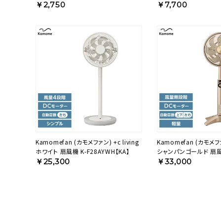
ッテリー) K-BP3 【KA】
￥2,750
￥7,700
Kamomefan (カモメファン) +c living
Kamomefan (カモメファン) +c 
ホワイト 扇風機 K-F28AYWH【KA】
シャンパンゴールド 扇風
F25BBCGD【KA】
￥25,300
￥33,000