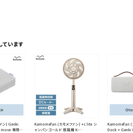
しています
ン) Genki
Kamomefan (カモメファン) +c lite シ
Kamomefan 
+c move 専用バ
ャンパンゴールド 扇風機 K-
Dock + Genki