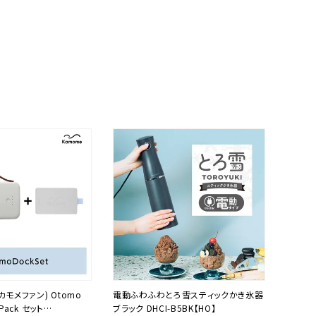
(カモメファン) Otomo
電動ふわふわとろ雪スティックかき氷器
 Pack セット
ブラック DHCI-B5BK【HO】