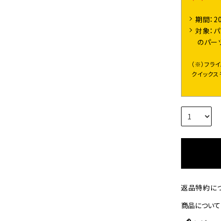
期間：2
対象：パ
のパー
（※）フラ
クイックス
返品特約に
商品について