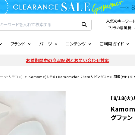
人気のキーワー
search
ゴリラの扇風機
ブランド
パーツ
コンテンツ
ご利用ガイド
家電
ook
連
ア掲載情報
お支払いについて
CIRCULIGHT
照明関連
注文確認メールの未着につい
お盆期間中の商品配送とお問い合わせ対応
扇風機
サーキュレーター
LE
後のキャンセルについて
LuminousLED
会員登録について
パーツ・リモコン)
Kamome(カモメ) Kamomefan 28cm リビングファン 羽根(WH) 519
加湿器・空気清浄機
ディフューザー
ラッピング・熨斗について
まるでカメレオンシリーズ
日本国外への転送サービスに
【8/18(
暖房機
掃除機
Kamom
グファン 
調理家電
生活家電