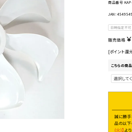
美容・健康家電
商品番号
KAP
JAN：454954
日時指定不可
¥
販売価格
[ポイント還
こちらの商品
誠に勝手
品の以下
(火)】
よ