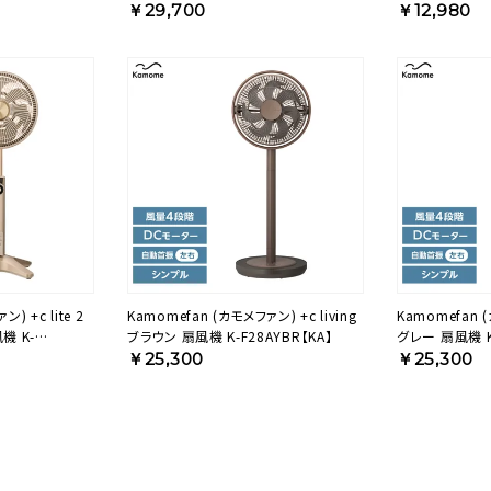
F25AYCGD【KA】
(Kamomefan
￥29,700
￥12,980
OD4【KA】
lite 2
Kamomefan (カモメファン) +c living
Kamomefan (カモメフ
機 K-
ブラウン 扇風機 K-F28AYBR【KA】
グレー 扇風機 K-
￥25,300
￥25,300