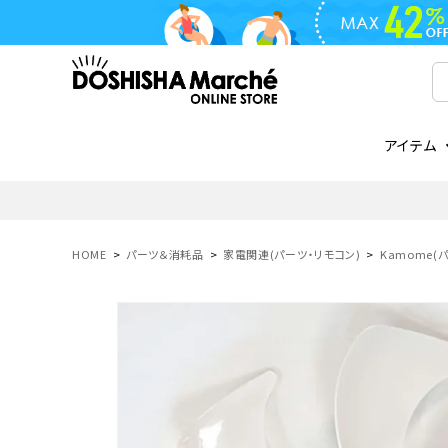
アイテム
ライフスタイル
ゴリラシリーズ
ライフスタイル関連
お知らせ
ご注文の流れ
everc
家電関
メディ
送料と
フライパン
鍋
オンドゾーン
領収書について
COREL
ご注文
HOME
パーツ＆消耗品
家電関連(パーツ・リモコン)
Kamome(
着脱式
調理器具
AVISTA
商品レビューについて
ORION
ギフト
フライパン・鍋
ボトル
タンブラー・マグカップ
coocaa
LUMEA
かき氷器
酒用品