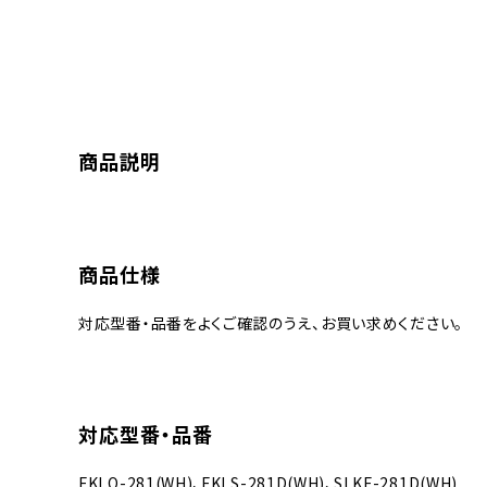
商品説明
商品仕様
対応型番・品番をよくご確認のうえ、お買い求めください。
対応型番・品番
FKLQ-281(WH)、FKLS-281D(WH)、SLKF-281D(WH)