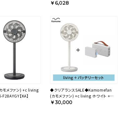
 +c 専用バッテリー) K-
￥6,028
ァン) +c living
◆クリアランスSALE◆Kamomefan
F28AYGY【KA】
(カモメファン) +c living ホワイト +
Otomo Dockセット 28AWODBP【KA】
￥30,000