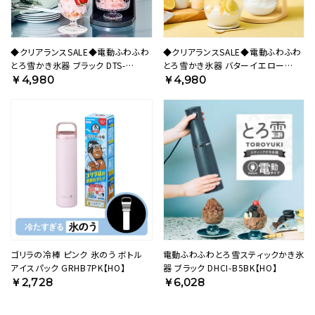
◆クリアランスSALE◆電動ふわふわ
◆クリアランスSALE◆電動ふわふわ
とろ雪かき氷器 ブラック DTS-
とろ雪かき氷器 バターイエロー
B5BK【HO】
DTS-B5MYL【HO】
￥4,980
￥4,980
ゴリラの冷棒 ピンク 氷のう ボトル
電動ふわふわとろ雪スティックかき氷
アイスパック GRHB7PK【HO】
器 ブラック DHCI-B5BK【HO】
￥2,728
￥6,028