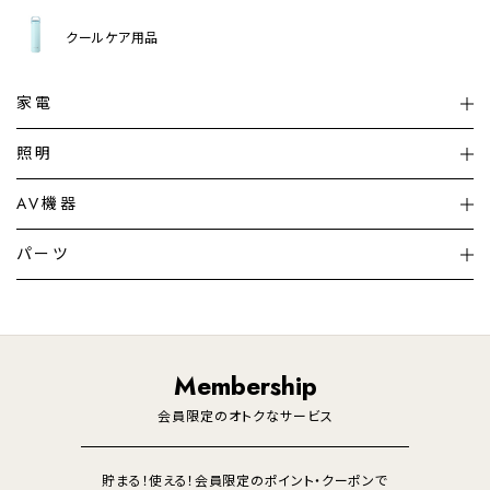
クールケア用品
家電
扇風機
サーキュレーター
照明
シーリングライト
シーリングファンライト
AV機器
加湿器・空気清浄機
ディフューザー
テレビ
ディスプレイ
パーツ
LED電球・LED直管・
ペンダントライト
デスクライト
暖房機
掃除機
ライフスタイル
家電
オーディオ
その他
調理家電
生活家電
照明
Membership
美容・健康家電
会員限定のオトクなサービス
貯まる！使える！会員限定のポイント・クーポンで