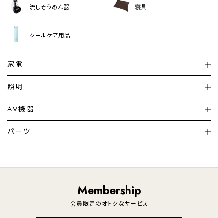
流しそうめん器
寝具
クールケア用品
家電
扇風機
サーキュレーター
照明
シーリングライト
シーリングファンライト
AV機器
加湿器・空気清浄機
ディフューザー
テレビ
ディスプレイ
パーツ
LED電球・LED直管・
ペンダントライト
デスクライト
暖房機
掃除機
ライフスタイル
家電
オーディオ
その他
調理家電
生活家電
照明
Membership
美容・健康家電
会員限定のオトクなサービス