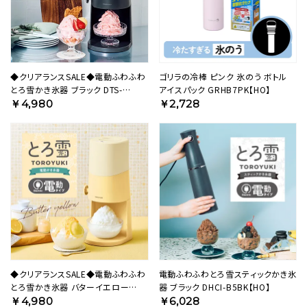
◆クリアランスSALE◆電動ふわふわ
ゴリラの冷棒 ピンク 氷のう ボトル
とろ雪かき氷器 ブラック DTS-
アイスパック GRHB7PK【HO】
B5BK【HO】
￥4,980
￥2,728
◆クリアランスSALE◆電動ふわふわ
電動ふわふわとろ雪スティックかき氷
とろ雪かき氷器 バターイエロー
器 ブラック DHCI-B5BK【HO】
DTS-B5MYL【HO】
￥4,980
￥6,028