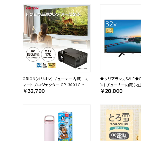
ORION(オリオン) チューナー内蔵 ス
◆クリアランスSALE◆O
マートプロジェクター OP-3001G
ン) チューナー内蔵（地上
【AVT】
液晶テレビ 32v型 ハ
￥32,780
￥28,800
OL32SE100 【AVT】