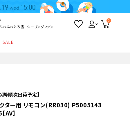
ド
0
ふわふわとろ雪
シーリングファン
SALE
照明
て
Kamome
返品・交換について
シーリングライト
シーリングファンライト
とろ雪かき氷器
ポイントについて
LED電球・LED直管・
ペンダントライト
ついて
sokomo
商品価格等の表示について
デスクライト
火)以降順次出荷予定】
ター用 リモコン(RR030) P5005143
AV機器
6【AV】
テレビ
ディスプレイ