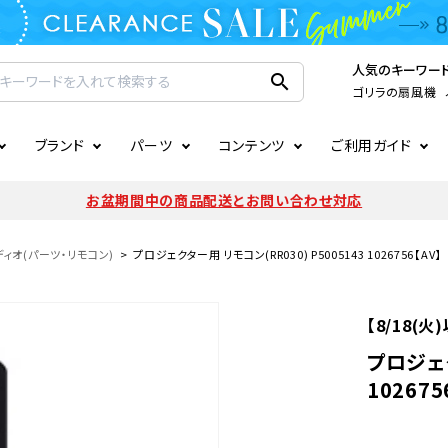
人気のキーワー
search
ゴリラの扇風機
ブランド
パーツ
コンテンツ
ご利用ガイド
家電
ook
連
ア掲載情報
お支払いについて
CIRCULIGHT
照明関連
注文確認メールの未着につい
お盆期間中の商品配送とお問い合わせ対応
扇風機
サーキュレーター
LE
後のキャンセルについて
LuminousLED
会員登録について
ィオ(パーツ・リモコン)
プロジェクター用 リモコン(RR030) P5005143 1026756【AV】
加湿器・空気清浄機
ディフューザー
ラッピング・熨斗について
まるでカメレオンシリーズ
日本国外への転送サービスに
【8/18(
暖房機
掃除機
プロジェク
102675
調理家電
生活家電