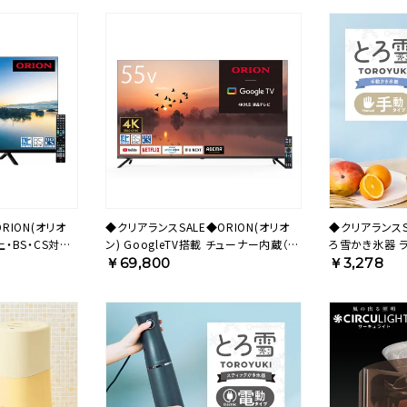
RION(オリオ
◆クリアランスSALE◆ORION(オリオ
◆クリアランス
・BS・CS対応）
ン) GoogleTV搭載 チューナー内蔵（地
ろ雪かき氷器 ライ
イビジョン
上・BS・CS対応） スマートテレビ 55v型
B5GY【HO】
￥69,800
￥3,278
4K対応 OLS55RD20 【AVT】