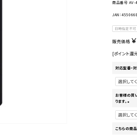
美容・健康家電
商品番号
AV-
JAN：455066
日時指定不可
¥
販売価格
[ポイント還
対応型番・対
お客様の買
ります。
(
必
須
)
こちらの商品