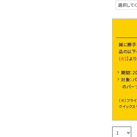
誠に勝手
品の以下
(火)】
よ
期間：2
対象：パ
のパー
（※）フラ
クイックス