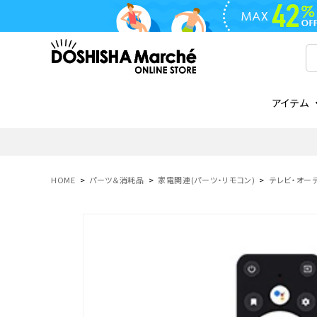
アイテム
ライフスタイル
ゴリラシリーズ
ライフスタイル関連
お知らせ
ご注文の流れ
everc
家電関
メディ
送料と
フライパン
鍋
オンドゾーン
領収書について
COREL
ご注文
HOME
パーツ＆消耗品
家電関連(パーツ・リモコン)
テレビ・オーデ
着脱式
調理器具
AVISTA
商品レビューについて
ORION
ギフト
フライパン・鍋
ボトル
タンブラー・マグカップ
coocaa
LUMEA
かき氷器
酒用品