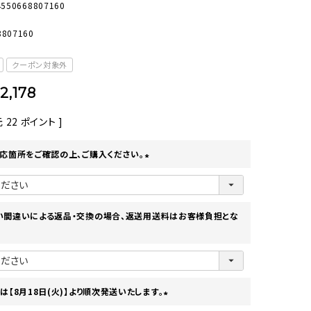
4550668807160
オーディオ
その他
8807160
クーポン対象外
2,178
元
22
ポイント ]
応箇所をご確認の上、ご購入ください。
(
必
須
)
い間違いによる返品・交換の場合、返送用送料はお客様負担とな
は【8月18日(火)】より順次発送いたします。
(