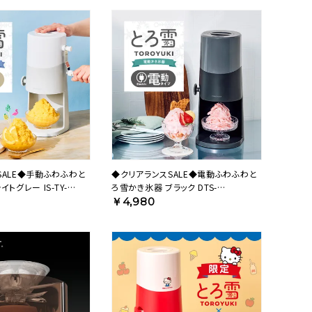
SALE◆手動ふわふわと
◆クリアランスSALE◆電動ふわふわと
トグレー IS-TY-
ろ雪かき氷器 ブラック DTS-
B5BK【HO】
￥4,980