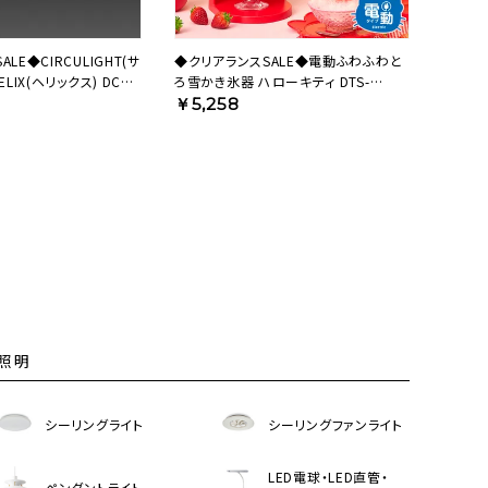
LE◆CIRCULIGHT(サ
◆クリアランスSALE◆電動ふわふわと
LIX(ヘリックス) DCC-
ろ雪かき氷器 ハローキティ DTS-
B5KT【HO】
￥5,258
照明
シーリングライト
シーリングファンライト
LED電球・LED直管・
ペンダントライト