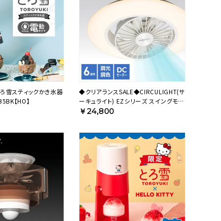
ろ雪スティックかき氷器
◆クリアランスSALE◆CIRCULIGHT(サ
B5BK【HO】
ーキュライト) EZシリーズ スイングモデ
ル 6畳タイプ DCC-SW06EC【SH】
￥24,800