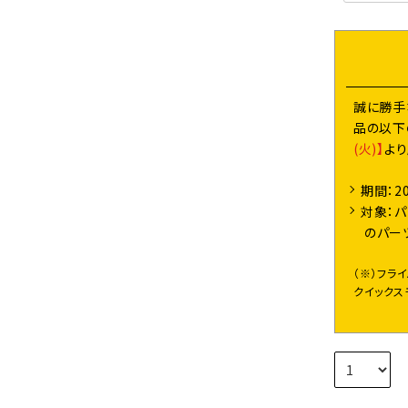
誠に勝手
品の以下
(火)】
よ
期間：2
対象：パ
のパー
（※）フラ
クイックス