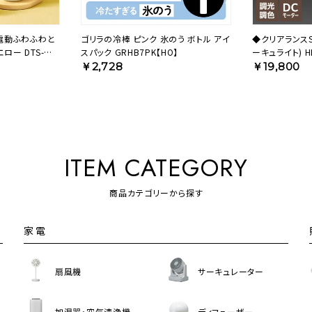
◆電動ふわふわと
ゴリラの冷棒 ピンク 氷のう ボトル アイ
◆クリアランスSA
ロー DTS-
スパック GRHB7PK【HO】
ーキュライト) HE
B25LE 【SH】
￥2,728
￥19,800
ITEM CATEGORY
商品カテゴリーから探す
家電
扇風機
サーキュレーター
加湿器・空気清浄機
ディフューザー