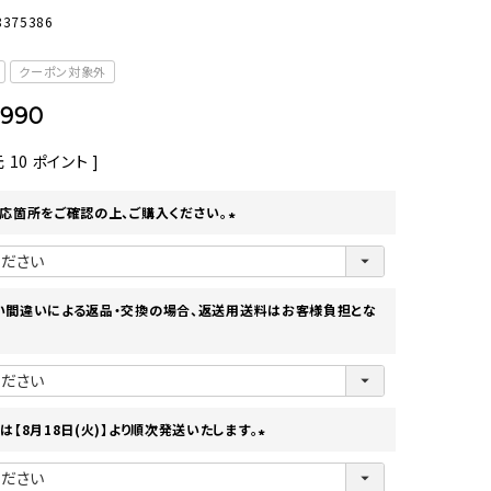
8375386
オーディオ
その他
クーポン対象外
990
元
10
ポイント ]
応箇所をご確認の上、ご購入ください。
(
必
須
)
い間違いによる返品・交換の場合、返送用送料はお客様負担とな
は【8月18日(火)】より順次発送いたします。
(
必