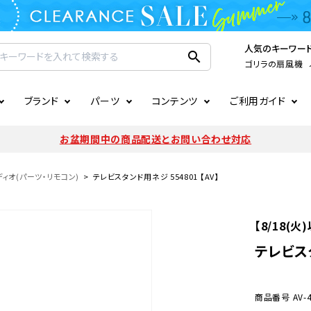
人気のキーワー
search
ゴリラの扇風機
ブランド
パーツ
コンテンツ
ご利用ガイド
家電
ook
連
ア掲載情報
お支払いについて
CIRCULIGHT
照明関連
注文確認メールの未着につい
お盆期間中の商品配送とお問い合わせ対応
扇風機
サーキュレーター
LE
後のキャンセルについて
LuminousLED
会員登録について
ィオ(パーツ・リモコン)
テレビスタンド用ネジ 554801 【AV】
加湿器・空気清浄機
ディフューザー
ラッピング・熨斗について
まるでカメレオンシリーズ
日本国外への転送サービスに
【8/18(
暖房機
掃除機
テレビスタ
調理家電
生活家電
商品番号
AV-