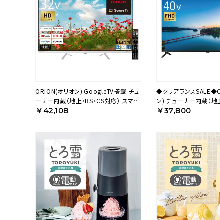
ORION(オリオン) GoogleTV搭載 チュ
◆クリアランスSALE◆O
ーナー内蔵（地上・BS・CS対応） スマー
ン) チューナー内蔵（地上
トテレビ ホワイト 32v型 ハイビジョン
液晶テレビ 40v型 フ
￥42,108
￥37,800
OLS32WD10S 【AVT】
OL40SE100 【AVT】