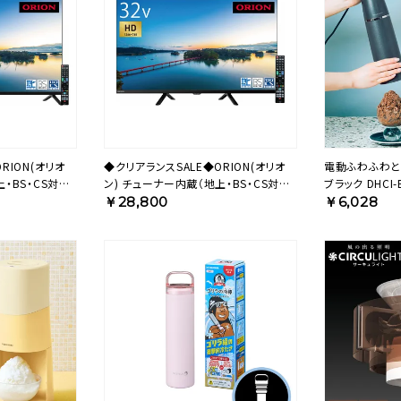
RION(オリオ
◆クリアランスSALE◆ORION(オリオ
電動ふわふわと
・BS・CS対応）
ン) チューナー内蔵（地上・BS・CS対応）
ブラック DHCI-
ルハイビジョン
液晶テレビ 32v型 ハイビジョン
￥28,800
￥6,028
OL32SE100 【AVT】