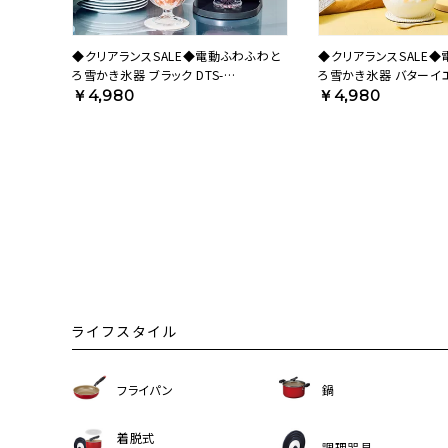
◆クリアランスSALE◆電動ふわふわと
◆クリアランスSALE
ろ雪かき氷器 ブラック DTS-
ろ雪かき氷器 バターイエ
B5BK【HO】
B5MYL【HO】
￥4,980
￥4,980
ライフスタイル
フライパン
鍋
着脱式
調理器具