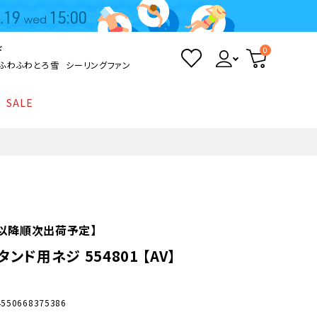
ド
0
ふわふわとろ雪
シーリングファン
SALE
照明
て
Kamome
返品・交換について
シーリングライト
シーリングファンライト
とろ雪かき氷器
ポイントについて
LED電球・LED直管・
ペンダントライト
ついて
sokomo
商品価格等の表示について
デスクライト
火)以降順次出荷予定】
ンド用ネジ 554801 【AV】
AV機器
テレビ
ディスプレイ
4550668375386