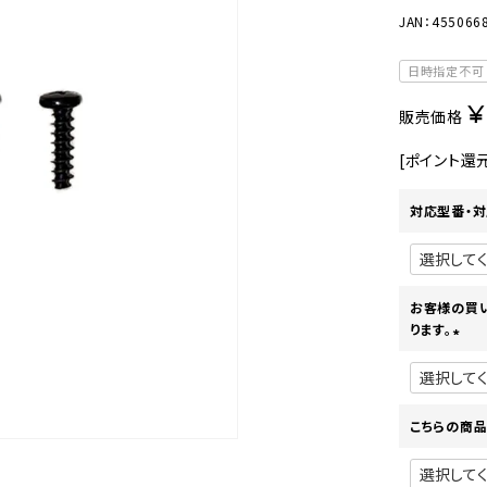
美容・健康家電
JAN：455066
日時指定不可
¥
販売価格
[ポイント還
対応型番・対
お客様の買
ります。
(
必
須
)
こちらの商品