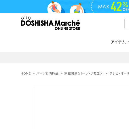
アイテム
ライフスタイル
ゴリラシリーズ
ライフスタイル関連
お知らせ
ご注文の流れ
everc
家電関
メディ
送料と
フライパン
鍋
オンドゾーン
領収書について
COREL
ご注文
HOME
パーツ＆消耗品
家電関連(パーツ・リモコン)
テレビ・オーデ
着脱式
調理器具
AVISTA
商品レビューについて
ORION
ギフト
フライパン・鍋
ボトル
タンブラー・マグカップ
coocaa
LUMEA
かき氷器
酒用品