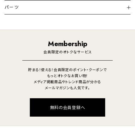
テレビ
ディスプレイ
パーツ
LED電球・LED直管・
ペンダントライト
デスクライト
暖房機
掃除機
ライフスタイル
家電
オーディオ
その他
調理家電
生活家電
照明
Membership
美容・健康家電
会員限定のオトクなサービス
貯まる！使える！会員限定のポイント・クーポンで
もっとオトクなお買い物！
メディア掲載商品やトレンド商品が分かる
メールマガジンも人気です。
無料の会員登録へ