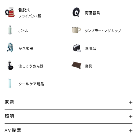
着脱式
調理器具
フライパン・鍋
ボトル
タンブラー・マグカップ
かき氷器
酒用品
流しそうめん器
寝具
クールケア用品
家電
扇風機
サーキュレーター
照明
シーリングライト
シーリングファンライト
AV機器
加湿器・空気清浄機
ディフューザー