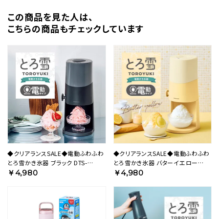
この商品を⾒た⼈は、
こちらの商品もチェックしています
◆クリアランスSALE◆電動ふわふわ
◆クリアランスSALE◆電動ふわふわ
とろ雪かき氷器 ブラック DTS-
とろ雪かき氷器 バターイエロー
B5BK【HO】
DTS-B5MYL【HO】
￥4,980
￥4,980