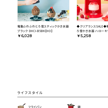
電動ふわふわとろ雪スティックかき氷器
◆クリアランスSALE
ブラック DHCI-B5BK【HO】
ろ雪かき氷器 ハローキティ
B5KT【HO】
￥6,028
￥5,258
ライフスタイル
フライパン
鍋