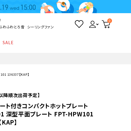
ド
0
ふわふわとろ雪
シーリングファン
SALE
照明
て
Kamome
返品・交換について
シーリングライト
シーリングファンライト
とろ雪かき氷器
ポイントについて
 136337【KAP】
LED電球・LED直管・
ペンダントライト
ついて
sokomo
商品価格等の表示について
デスクライト
火)以降順次出荷予定】
ート付きコンパクトホットプレート
AV機器
01 深型平面プレート FPT-HPW101
【KAP】
テレビ
ディスプレイ