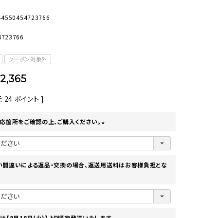
オーディオ
その他
-4550454723766
4723766
クーポン対象外
2,365
元
24
ポイント ]
応箇所をご確認の上、ご購入ください。
(
必
須
)
い間違いによる返品・交換の場合、返送用送料はお客様負担とな
は【8月18日(火)】より順次発送いたします。