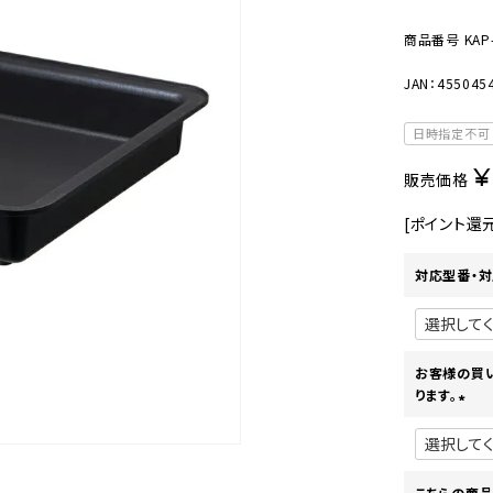
美容・健康家電
商品番号
KAP
JAN：455045
日時指定不可
¥
販売価格
[ポイント還
対応型番・対
お客様の買
ります。
(
必
須
)
こちらの商品