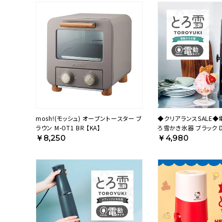
mosh!(モッシュ) オーブントースター ブ
◆クリアランスSALE
ラウン M-OT1 BR 【KA】
ろ雪かき氷器 ブラック D
B5BK【HO】
￥8,250
￥4,980