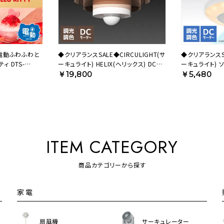
◆電動ふわふわと
◆クリアランスSALE◆CIRCULIGHT(サ
◆クリアランスSA
 DTS-
ーキュライト) HELIX(ヘリックス) DCC-
ーキュライト) 
B25LE 【SH】
ル 調色タイプ ホ
￥19,800
￥5,480
【SH】
ITEM CATEGORY
商品カテゴリーから探す
家電
扇風機
サーキュレーター