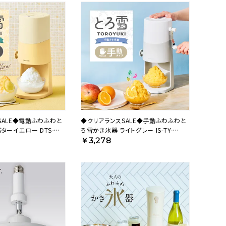
SALE◆電動ふわふわと
◆クリアランスSALE◆手動ふわふわと
ターイエロー DTS-
ろ雪かき氷器 ライトグレー IS-TY-
B5GY【HO】
￥3,278