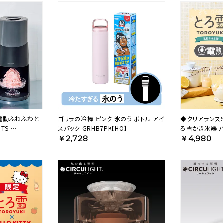
◆電動ふわふわと
ゴリラの冷棒 ピンク 氷のう ボトル アイ
◆クリアランス
TS-
スパック GRHB7PK【HO】
ろ雪かき氷器 バ
B5MYL【HO】
￥2,728
￥4,980