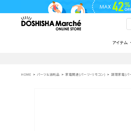
アイテム
ライフスタイル
ゴリラシリーズ
ライフスタイル関連
お知らせ
ご注文の流れ
everc
家電関
メディ
送料と
フライパン
鍋
オンドゾーン
領収書について
COREL
ご注文
HOME
パーツ＆消耗品
家電関連(パーツ・リモコン)
調理家電(パ
着脱式
調理器具
AVISTA
商品レビューについて
ORION
ギフト
フライパン・鍋
ボトル
タンブラー・マグカップ
coocaa
LUMEA
かき氷器
酒用品