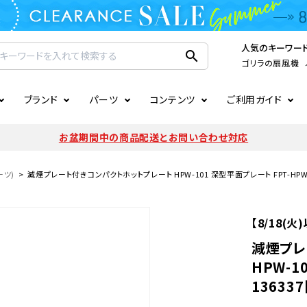
人気のキーワー
search
ゴリラの扇風機
ブランド
パーツ
コンテンツ
ご利用ガイド
家電
ook
連
ア掲載情報
お支払いについて
CIRCULIGHT
照明関連
注文確認メールの未着につい
お盆期間中の商品配送とお問い合わせ対応
扇風機
サーキュレーター
LE
後のキャンセルについて
LuminousLED
会員登録について
ーツ)
減煙プレート付きコンパクトホットプレート HPW-101 深型平面プレート FPT-HPW101
加湿器・空気清浄機
ディフューザー
ラッピング・熨斗について
まるでカメレオンシリーズ
日本国外への転送サービスに
【8/18(
暖房機
掃除機
減煙プレ
HPW-1
調理家電
生活家電
136337