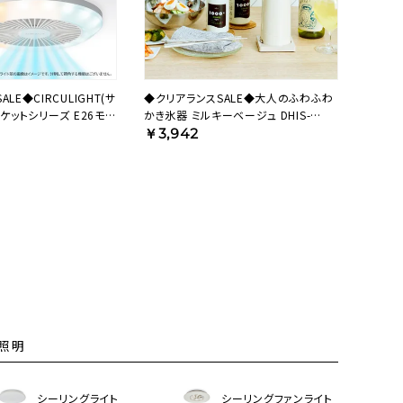
LE◆CIRCULIGHT(サ
◆クリアランスSALE◆大人のふわふわ
ソケットシリーズ E26モデ
かき氷器 ミルキーベージュ DHIS-
ワイト DSLS64CWH
B3MBE 【HO】
￥3,942
照明
シーリングライト
シーリングファンライト