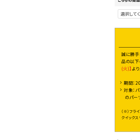
誠に勝手
品の以下
(火)】
よ
期間：2
対象：パ
のパー
（※）フラ
クイックス