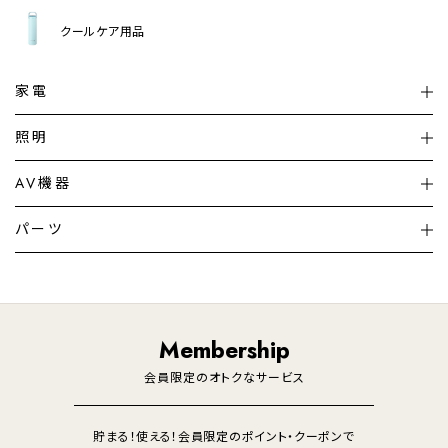
クールケア用品
家電
扇風機
サーキュレーター
照明
シーリングライト
シーリングファンライト
AV機器
加湿器・空気清浄機
ディフューザー
テレビ
ディスプレイ
パーツ
LED電球・LED直管・
ペンダントライト
デスクライト
暖房機
掃除機
ライフスタイル
家電
オーディオ
その他
調理家電
生活家電
照明
Membership
美容・健康家電
会員限定のオトクなサービス
貯まる！使える！会員限定のポイント・クーポンで