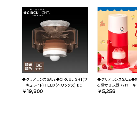
◆クリアランスSALE◆CIRCULIGHT(サ
◆クリアランスSALE
ーキュライト) HELIX(ヘリックス) DCC-
ろ雪かき氷器 ハローキティ
B25LE 【SH】
B5KT【HO】
￥19,800
￥5,258