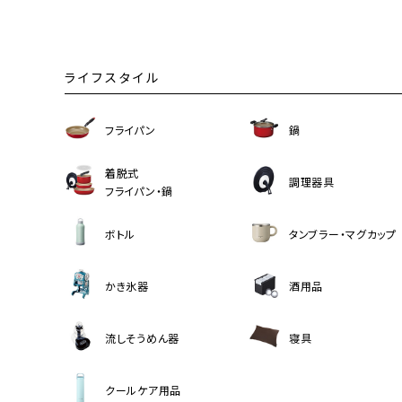
ライフスタイル
フライパン
鍋
着脱式
調理器具
フライパン・鍋
ボトル
タンブラー・マグカップ
かき氷器
酒用品
流しそうめん器
寝具
クールケア用品