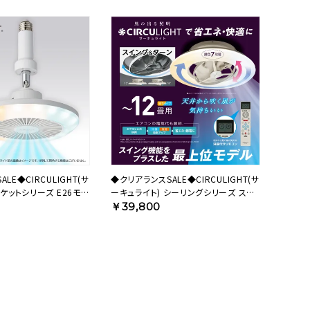
LE◆CIRCULIGHT(サ
◆クリアランスSALE◆CIRCULIGHT(サ
ソケットシリーズ E26モデ
ーキュライト) シーリングシリーズ スイ
ワイト DSLS64CWH
ングモデル 12畳タイプ ホワイト DCC-
￥39,800
SWA12C 【SH】