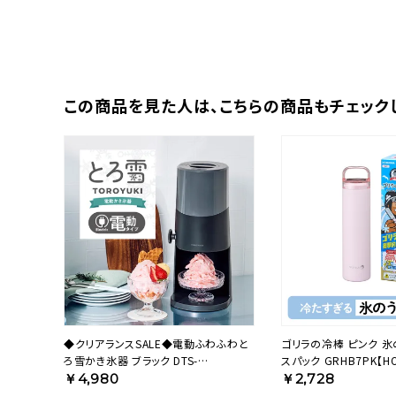
この商品を⾒た⼈は、
こちらの商品もチェック
◆クリアランスSALE◆電動ふわふわと
ゴリラの冷棒 ピンク 氷
ろ雪かき氷器 ブラック DTS-
スパック GRHB7PK【H
B5BK【HO】
￥4,980
￥2,728