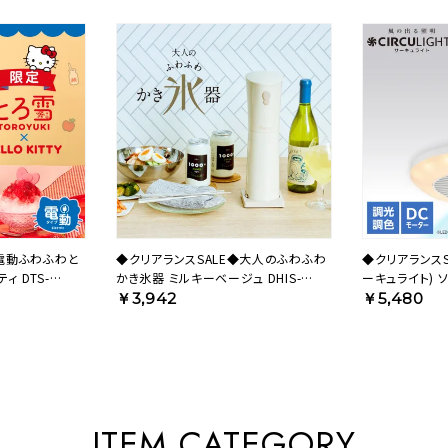
◆電動ふわふわと
◆クリアランスSALE◆大人のふわふわ
◆クリアランスSA
 DTS-
かき氷器 ミルキーベージュ DHIS-
ーキュライト) 
B3MBE 【HO】
ル 調色タイプ ホ
￥3,942
￥5,480
【SH】
ITEM CATEGORY