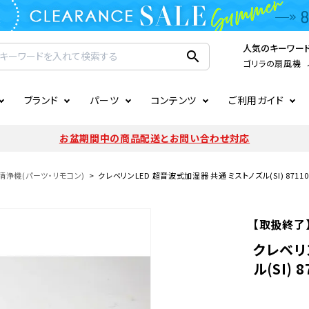
人気のキーワー
search
ゴリラの扇風機
ブランド
パーツ
コンテンツ
ご利用ガイド
家電
ook
連
ア掲載情報
お支払いについて
CIRCULIGHT
照明関連
注文確認メールの未着につい
お盆期間中の商品配送とお問い合わせ対応
扇風機
サーキュレーター
LE
後のキャンセルについて
LuminousLED
会員登録について
清浄機(パーツ・リモコン)
クレベリンLED 超音波式加湿器 共通 ミストノズル(SI) 871100
加湿器・空気清浄機
ディフューザー
ラッピング・熨斗について
まるでカメレオンシリーズ
日本国外への転送サービスに
【取扱終了
暖房機
掃除機
クレベリ
ル(SI) 
調理家電
生活家電