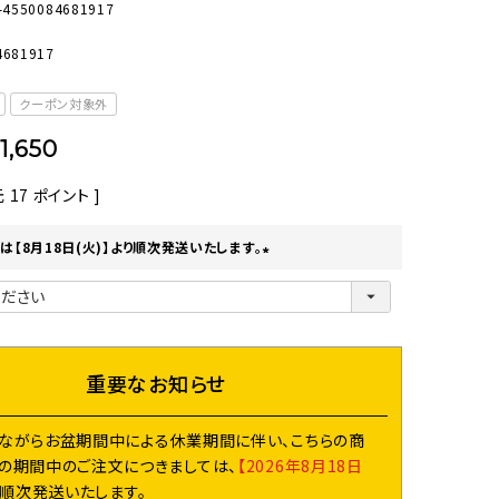
-4550084681917
オーディオ
その他
4681917
クーポン対象外
1,650
元
17
ポイント ]
は【8月18日(火)】より順次発送いたします。
(
必
須
)
重要なお知らせ
ながらお盆期間中による休業期間に伴い、こちらの商
の期間中のご注文につきましては、
【2026年8月18日
り順次発送いたします。