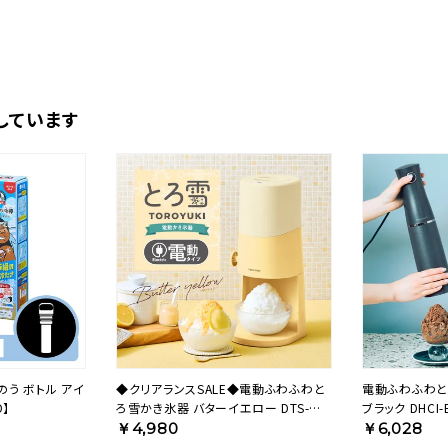
しています
のう ボトル アイ
◆クリアランスSALE◆電動ふわふわと
電動ふわふわと
O】
ろ雪かき氷器 バターイエロー DTS-
ブラック DHCI-
B5MYL【HO】
￥4,980
￥6,028