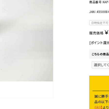
美容・健康家電
商品番号
KAP
JAN：455008
日時指定不可
¥
販売価格
[ポイント還
こちらの商品
誠に勝手
品の以下
(火)】
よ