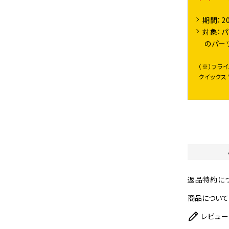
期間：2
対象：パ
のパー
（※）フラ
クイックス
返品特約に
商品について
レビュー