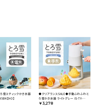
ろ雪スティックかき氷器
◆クリアランスSALE◆手動ふわふわと
B5BK【HO】
ろ雪かき氷器 ライトグレー IS-TY-
B5GY【HO】
￥3,278