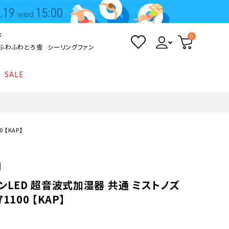
ド
0
ふわふわとろ雪
シーリングファン
SALE
照明
て
Kamome
返品・交換について
シーリングライト
シーリングファンライト
とろ雪かき氷器
ポイントについて
 【KAP】
LED電球・LED直管・
ペンダントライト
ついて
sokomo
商品価格等の表示について
デスクライト
】
ンLED 超音波式加湿器 共通 ミストノズ
AV機器
871100 【KAP】
テレビ
ディスプレイ