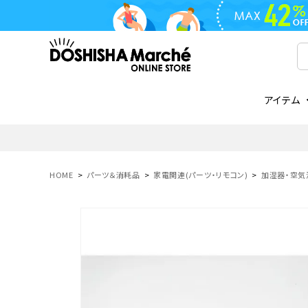
アイテム
ライフスタイル
ゴリラシリーズ
ライフスタイル関連
お知らせ
ご注文の流れ
everc
家電関
メディ
送料と
フライパン
鍋
オンドゾーン
領収書について
COREL
ご注文
HOME
パーツ＆消耗品
家電関連(パーツ・リモコン)
加湿器・空気
着脱式
調理器具
AVISTA
商品レビューについて
ORION
ギフト
フライパン・鍋
ボトル
タンブラー・マグカップ
coocaa
LUMEA
かき氷器
酒用品