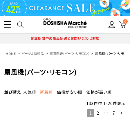
0
お盆期間中の商品配送とお問い合わせ対応
HOME
パーツ＆消耗品
家電関連(パーツ・リモコン)
扇風機(パーツ・リモコン
扇風機(パーツ・リモコン)
並び替え
人気順
新着順
価格が安い順
価格が高い順
133
件中
1
-
20
件表示
1
2
…
7