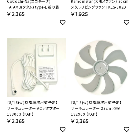
CoCochi-Na(ココチーナ)
Kamomefan(カモメファン) 30cm
TATAMU(タタム) type-L 折り畳み
メタルリビングファン FKLS-302D
扇風機 羽根25cm（クリームベージ
リモコン 718155 【KAP】
¥
2,365
¥
1,925
ュ） 183941 【KAP】
【8/18(火)以降順次出荷予定】
【8/18(火)以降順次出荷予定】
サーキュレーター ACアダプター
サーキュレーター 23cm 羽根
183003 【KAP】
182969 【KAP】
¥
2,365
¥
2,365