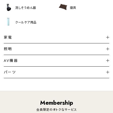
流しそうめん器
寝具
クールケア用品
家電
扇風機
サーキュレーター
照明
シーリングライト
シーリングファンライト
AV機器
加湿器・空気清浄機
ディフューザー
テレビ
ディスプレイ
パーツ
LED電球・LED直管・
ペンダントライト
デスクライト
暖房機
掃除機
ライフスタイル
家電
オーディオ
その他
調理家電
生活家電
照明
Membership
美容・健康家電
会員限定のオトクなサービス