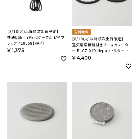
【8/18(火)以降順次出荷予定】
送料無料
共通USB TYPE-Cケーブル L字 ブ
【8/18(火)以降順次出荷予定】
ラック 418058【KAP】
空気清浄機能付きサーキュレータ
¥
1,375
ー BLCZ-01D Hepaフィルター
89782 【KAP】
¥
4,400