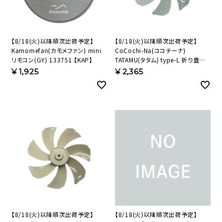
【8/18(火)以降順次出荷予定】
【8/18(火)以降順次出荷予定】
Kamomefan(カモメファン) mini
CoCochi-Na(ココチーナ)
リモコン(GY) 133751 【KAP】
TATAMU(タタム) type-L 折り畳み
扇風機 羽根25cm（ライトブルー）
¥
1,925
¥
2,365
183940 【KAP】
【8/18(火)以降順次出荷予定】
【8/18(火)以降順次出荷予定】