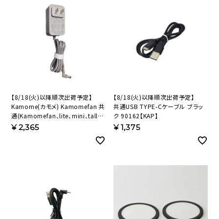
【8/18(火)以降順次出荷予定】
【8/18(火)以降順次出荷予定】
Kamome(カモメ) Kamomefan 共
共通USB TYPE-Cケーブル ブラッ
通(Kamomefan、lite、mini、tall、
ク 90162【KAP】
living、move) ACアダプター
¥
2,365
¥
1,375
1016147 【KAP】