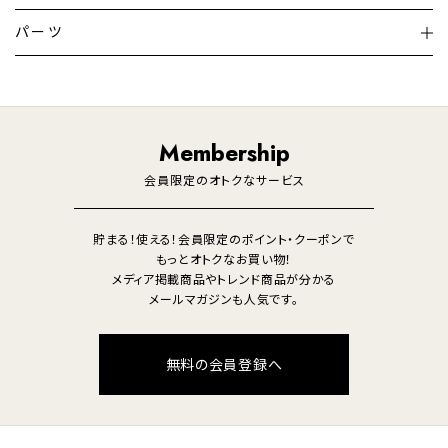
テレビ
ディスプレイ
パーツ
LED電球・LED直管・
ペンダントライト
デスクライト
暖房機
掃除機
ライフスタイル
家電
オーディオ
その他
調理家電
生活家電
照明
Membership
美容・健康家電
会員限定のオトクなサービス
貯まる！使える！会員限定のポイント・クーポンで
もっとオトクなお買い物！
メディア掲載商品やトレンド商品が分かる
メールマガジンも人気です。
無料の会員登録へ