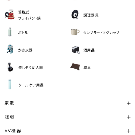
着脱式
調理器具
フライパン・鍋
ボトル
タンブラー・マグカップ
かき氷器
酒用品
流しそうめん器
寝具
クールケア用品
家電
扇風機
サーキュレーター
照明
シーリングライト
シーリングファンライト
AV機器
加湿器・空気清浄機
ディフューザー