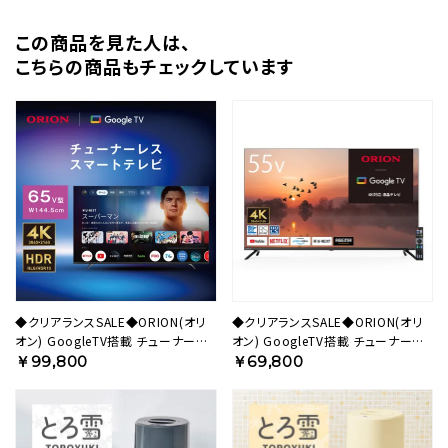
この商品を⾒た⼈は、
こちらの商品もチェックしています
◆クリアランスSALE◆ORION(オリ
◆クリアランスSALE◆ORION(オリ
オン) GoogleTV搭載 チューナーレ
オン) GoogleTV搭載 チューナー内
ス スマートテレビ 65v型 4K対応
蔵（地上・BS・CS対応） スマートテレ
￥99,800
￥69,800
GLK652U 【AVT】
ビ 55v型 4K対応 OLS55RD20
【AVT】