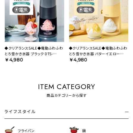
◆クリアランスSALE◆電動ふわふわ
◆クリアランスSALE◆電動ふわふわ
とろ雪かき氷器 ブラック DTS-
とろ雪かき氷器 バターイエロー
B5BK【HO】
DTS-B5MYL【HO】
￥4,980
￥4,980
ITEM CATEGORY
商品カテゴリーから探す
ライフスタイル
フライパン
鍋