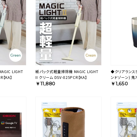
GIC LIGHT
紙パック式軽量掃除機 MAGIC LIGHT
◆クリアランスSA
GR【KA】
II クリーム DSV-025PCR【KA】
ンドゾーン) 鬼
ネイビー OZOH
￥11,880
￥1,650