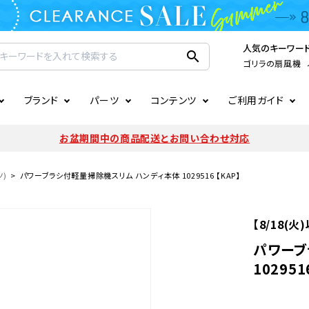
人気のキーワー
search
ゴリラの扇風機
ブランド
パーツ
コンテンツ
ご利用ガイド
家電
ook
連
ア掲載情報
お支払いについて
CIRCULIGHT
照明関連
注文確認メールの未着につい
お盆期間中の商品配送とお問い合わせ対応
扇風機
サーキュレーター
LE
後のキャンセルについて
LuminousLED
会員登録について
)
パワーブラシ付軽量掃除機スリム ハンディ本体 1029516 【KAP】
加湿器・空気清浄機
ディフューザー
ラッピング・熨斗について
まるでカメレオンシリーズ
日本国外への転送サービスに
【8/18(
暖房機
掃除機
パワーブ
102951
調理家電
生活家電