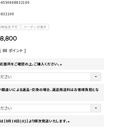
-4550668832100
オーディオ
その他
8832100
日時指定不可
クーポン対象外
8,800
元
88
ポイント ]
応箇所をご確認の上、ご購入ください。
(
必
須
)
い間違いによる返品・交換の場合、返送用送料はお客様負担とな
は【8月18日(火)】より順次発送いたします。
(