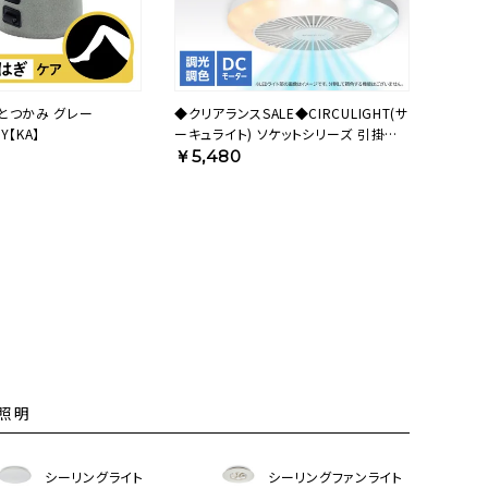
とつかみ グレー
◆クリアランスSALE◆CIRCULIGHT(サ
Y【KA】
ーキュライト) ソケットシリーズ 引掛け
モデル 調色タイプ ホワイト
￥5,480
DSLH64CWH 【SH】
照明
シーリングライト
シーリングファンライト