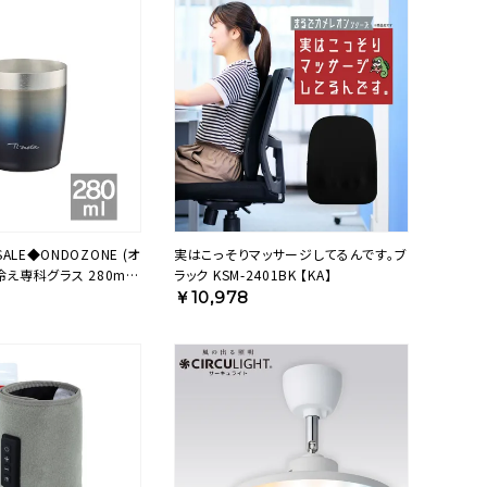
LE◆ONDOZONE (オ
実はこっそりマッサージしてるんです。ブ
冷え専科グラス 280ml
ラック KSM-2401BK 【KA】
280NV【HO】
￥10,978