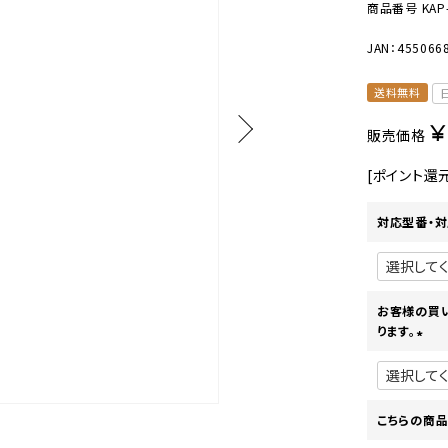
美容・健康家電
商品番号
KAP
JAN：455066
送料無料
¥
販売価格
[ポイント還
対応型番・対
お客様の買
ります。
(
必
須
)
こちらの商品