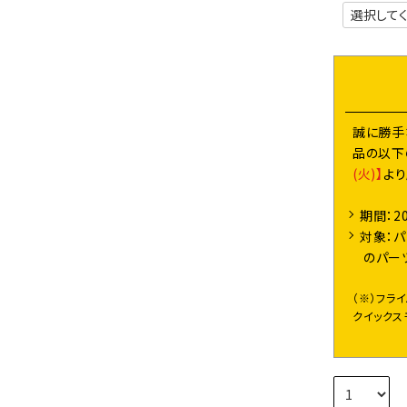
誠に勝手
品の以下
(火)】
よ
期間：2
対象：パ
のパー
（※）フラ
クイックス