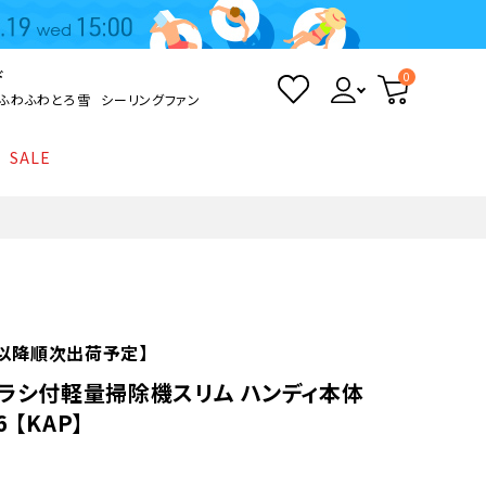
ド
0
ふわふわとろ雪
シーリングファン
SALE
照明
て
Kamome
返品・交換について
シーリングライト
シーリングファンライト
とろ雪かき氷器
ポイントについて
LED電球・LED直管・
ペンダントライト
ついて
sokomo
商品価格等の表示について
デスクライト
火)以降順次出荷予定】
ラシ付軽量掃除機スリム ハンディ本体
AV機器
6 【KAP】
テレビ
ディスプレイ