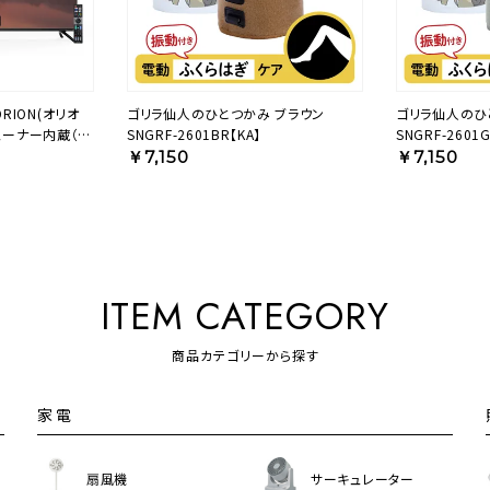
RION(オリオ
ゴリラ仙人のひとつかみ ブラウン
ゴリラ仙人のひ
 チューナー内蔵（地
SNGRF-2601BR【KA】
SNGRF-2601G
ートテレビ 55v型
￥7,150
￥7,150
AVT】
ITEM CATEGORY
商品カテゴリーから探す
家電
扇風機
サーキュレーター