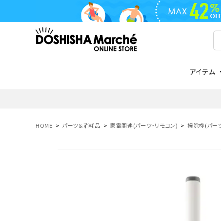
アイテム
ライフスタイル
ゴリラシリーズ
ライフスタイル関連
お知らせ
ご注文の流れ
everc
家電関
メディ
送料と
フライパン
鍋
オンドゾーン
領収書について
COREL
ご注文
HOME
パーツ＆消耗品
家電関連(パーツ・リモコン)
掃除機(パーツ
着脱式
調理器具
AVISTA
商品レビューについて
ORION
ギフト
フライパン・鍋
ボトル
タンブラー・マグカップ
coocaa
LUMEA
かき氷器
酒用品