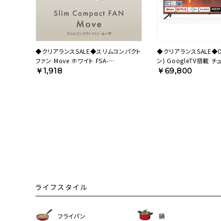
◆クリアランスSALE◆スリムコンパクト
◆クリアランスSALE◆O
ファン Move ホワイト FSA-
ン) GoogleTV搭載
1012BWH【KA】
上・BS・CS対応） スマ
￥1,918
￥69,800
4K対応 OLS55RD20 【
ライフスタイル
フライパン
鍋