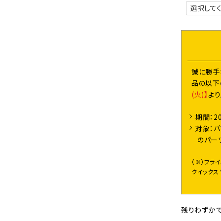
誠に勝手
品の以下
(火)】
よ
期間：2
対象：パ
のパー
（※）フラ
クイックス
残りわずかで