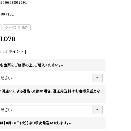
4550668807191
オーディオ
その他
8807191
クーポン対象外
1,078
元
11
ポイント ]
応箇所をご確認の上、ご購入ください。
(
必
須
)
い間違いによる返品・交換の場合、返送用送料はお客様負担とな
は【8月18日(火)】より順次発送いたします。
(