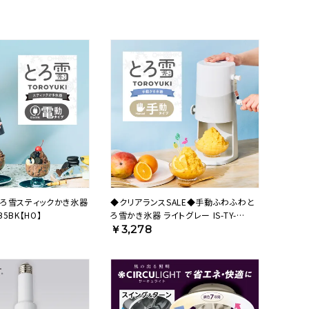
ろ雪スティックかき氷器
◆クリアランスSALE◆手動ふわふわと
B5BK【HO】
ろ雪かき氷器 ライトグレー IS-TY-
B5GY【HO】
￥3,278