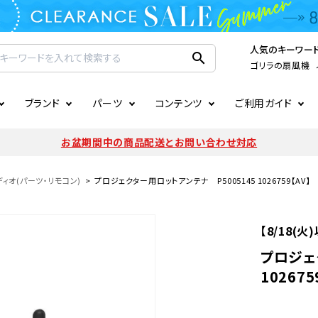
人気のキーワー
search
ゴリラの扇風機
ブランド
パーツ
コンテンツ
ご利用ガイド
家電
ook
連
ア掲載情報
お支払いについて
CIRCULIGHT
照明関連
注文確認メールの未着につい
お盆期間中の商品配送とお問い合わせ対応
扇風機
サーキュレーター
LE
後のキャンセルについて
LuminousLED
会員登録について
ィオ(パーツ・リモコン)
プロジェクター用ロットアンテナ P5005145 1026759【AV】
加湿器・空気清浄機
ディフューザー
ラッピング・熨斗について
まるでカメレオンシリーズ
日本国外への転送サービスに
【8/18(
暖房機
掃除機
プロジェ
102675
調理家電
生活家電