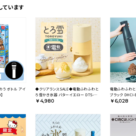
しています
のう ボトル アイ
◆クリアランスSALE◆電動ふわふわと
電動ふわふわと
O】
ろ雪かき氷器 バターイエロー DTS-
ブラック DHCI-
B5MYL【HO】
￥4,980
￥6,028