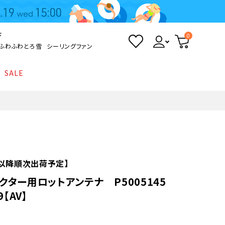
ド
0
ふわふわとろ雪
シーリングファン
SALE
照明
て
Kamome
返品・交換について
シーリングライト
シーリングファンライト
とろ雪かき氷器
ポイントについて
LED電球・LED直管・
ペンダントライト
ついて
sokomo
商品価格等の表示について
デスクライト
火)以降順次出荷予定】
クター用ロットアンテナ P5005145
AV機器
9【AV】
テレビ
ディスプレイ