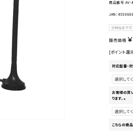
美容・健康家電
商品番号
AV-
JAN：455066
日時指定不可
¥
販売価格
[ポイント還
対応型番・対
お客様の買
ります。
(
必
須
)
こちらの商品