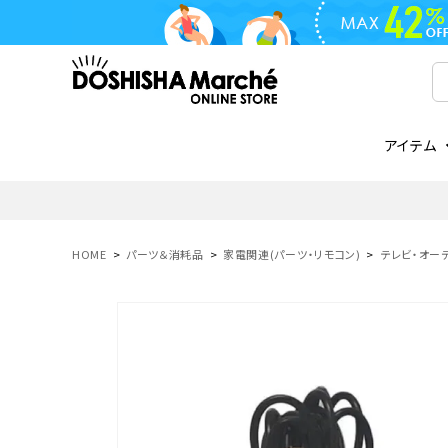
アイテム
ライフスタイル
ゴリラシリーズ
ライフスタイル関連
お知らせ
ご注文の流れ
everc
家電関
メディ
送料と
フライパン
鍋
オンドゾーン
領収書について
COREL
ご注文
HOME
パーツ＆消耗品
家電関連(パーツ・リモコン)
テレビ・オーデ
着脱式
調理器具
AVISTA
商品レビューについて
ORION
ギフト
フライパン・鍋
ボトル
タンブラー・マグカップ
coocaa
LUMEA
かき氷器
酒用品