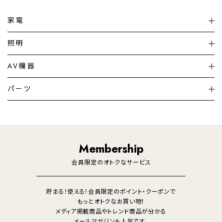
家電
扇風機
サーキュレーター
照明
シーリングライト
シーリングファンライト
AV機器
加湿器・空気清浄機
ディフューザー
テレビ
ディスプレイ
パーツ
LED電球・LED直管・
ペンダントライト
デスクライト
暖房機
掃除機
ライフスタイル
家電
オーディオ
その他
調理家電
生活家電
照明
Membership
美容・健康家電
会員限定のオトクなサービス
貯まる！使える！会員限定のポイント・クーポンで
もっとオトクなお買い物！
メディア掲載商品やトレンド商品が分かる
メールマガジンも人気です。