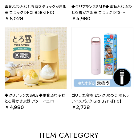
電動ふわふわとろ雪スティックかき氷
◆クリアランスSALE◆電動ふわふわ
器 ブラック DHCI-B5BK【HO】
とろ雪かき氷器 ブラック DTS-
B5BK【HO】
￥6,028
￥4,980
◆クリアランスSALE◆電動ふわふわ
ゴリラの冷棒 ピンク 氷のう ボトル
とろ雪かき氷器 バターイエロー
アイスパック GRHB7PK【HO】
DTS-B5MYL【HO】
￥4,980
￥2,728
ITEM CATEGORY