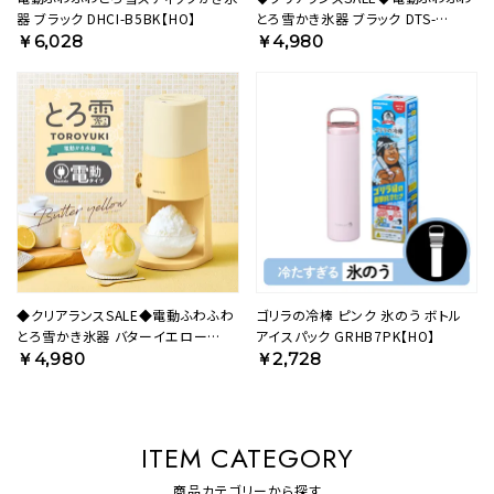
器 ブラック DHCI-B5BK【HO】
とろ雪かき氷器 ブラック DTS-
B5BK【HO】
￥6,028
￥4,980
◆クリアランスSALE◆電動ふわふわ
ゴリラの冷棒 ピンク 氷のう ボトル
とろ雪かき氷器 バターイエロー
アイスパック GRHB7PK【HO】
DTS-B5MYL【HO】
￥4,980
￥2,728
ITEM CATEGORY
商品カテゴリーから探す