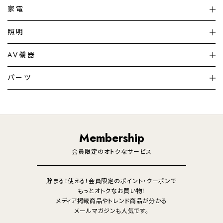
家電
扇風機
サーキュレーター
照明
シーリングライト
シーリングファンライト
AV機器
加湿器・空気清浄機
ディフューザー
テレビ
ディスプレイ
パーツ
LED電球・LED直管・
ペンダントライト
デスクライト
暖房機
掃除機
ライフスタイル
家電
オーディオ
その他
調理家電
生活家電
照明
Membership
美容・健康家電
会員限定のオトクなサービス
貯まる！使える！会員限定のポイント・クーポンで
もっとオトクなお買い物！
メディア掲載商品やトレンド商品が分かる
メールマガジンも人気です。