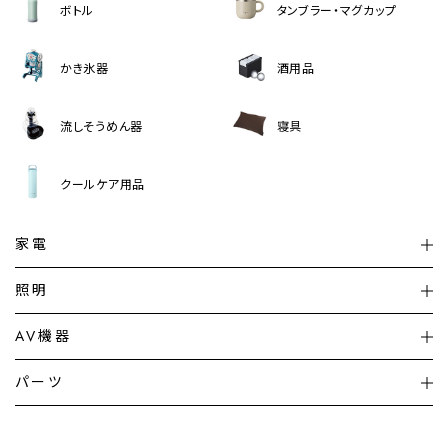
ボトル
タンブラー・マグカップ
かき氷器
酒用品
流しそうめん器
寝具
クールケア用品
家電
扇風機
サーキュレーター
照明
シーリングライト
シーリングファンライト
AV機器
加湿器・空気清浄機
ディフューザー
テレビ
ディスプレイ
パーツ
LED電球・LED直管・
ペンダントライト
デスクライト
暖房機
掃除機
ライフスタイル
家電
オーディオ
その他