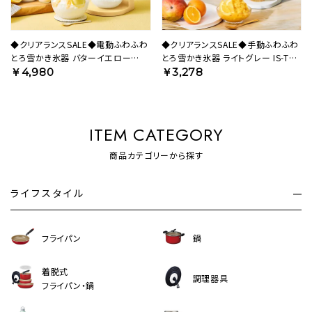
◆クリアランスSALE◆電動ふわふわ
◆クリアランスSALE◆手動ふわふわ
とろ雪かき氷器 バターイエロー
とろ雪かき氷器 ライトグレー IS-TY-
DTS-B5MYL【HO】
B5GY【HO】
￥4,980
￥3,278
ITEM CATEGORY
商品カテゴリーから探す
ライフスタイル
フライパン
鍋
着脱式
調理器具
フライパン・鍋