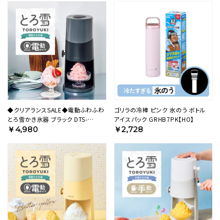
◆クリアランスSALE◆電動ふわふわ
ゴリラの冷棒 ピンク 氷のう ボトル
とろ雪かき氷器 ブラック DTS-
アイスパック GRHB7PK【HO】
B5BK【HO】
￥4,980
￥2,728