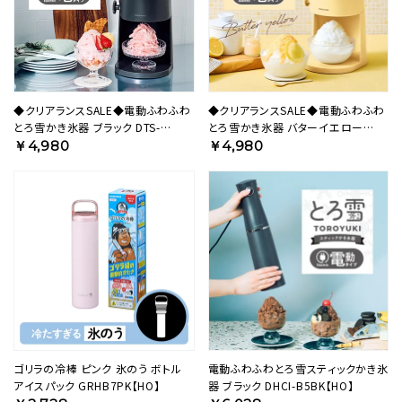
◆クリアランスSALE◆電動ふわふわ
◆クリアランスSALE◆電動ふわふわ
とろ雪かき氷器 ブラック DTS-
とろ雪かき氷器 バターイエロー
B5BK【HO】
DTS-B5MYL【HO】
￥4,980
￥4,980
ゴリラの冷棒 ピンク 氷のう ボトル
電動ふわふわとろ雪スティックかき氷
アイスパック GRHB7PK【HO】
器 ブラック DHCI-B5BK【HO】