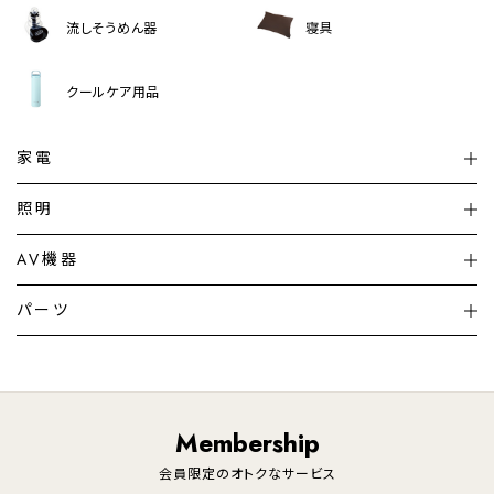
流しそうめん器
寝具
クールケア用品
家電
扇風機
サーキュレーター
照明
シーリングライト
シーリングファンライト
AV機器
加湿器・空気清浄機
ディフューザー
テレビ
ディスプレイ
パーツ
LED電球・LED直管・
ペンダントライト
デスクライト
暖房機
掃除機
ライフスタイル
家電
オーディオ
その他
調理家電
生活家電
照明
Membership
美容・健康家電
会員限定のオトクなサービス