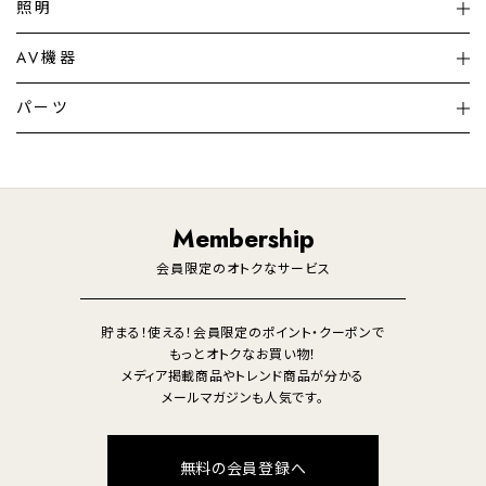
扇風機
サーキュレーター
照明
シーリングライト
シーリングファンライト
AV機器
加湿器・空気清浄機
ディフューザー
テレビ
ディスプレイ
パーツ
LED電球・LED直管・
ペンダントライト
デスクライト
暖房機
掃除機
ライフスタイル
家電
オーディオ
その他
調理家電
生活家電
照明
Membership
美容・健康家電
会員限定のオトクなサービス
貯まる！使える！会員限定のポイント・クーポンで
もっとオトクなお買い物！
メディア掲載商品やトレンド商品が分かる
メールマガジンも人気です。
無料の会員登録へ