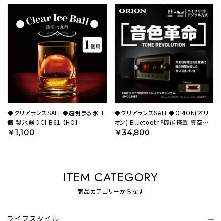
【AVT】
◆クリアランスSALE◆透明まる氷 1
◆クリアランスSALE◆ORION(オリ
個 製氷器 DCI-B61 【HO】
オン) Bluetooth®機能搭載 真空管
ハイブリッドアンプCDステレオ SMC-
￥1,100
￥34,800
280BT 【AVT】
ITEM CATEGORY
商品カテゴリーから探す
ライフスタイル