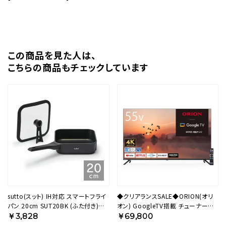
この商品を⾒た⼈は、
こちらの商品もチェックしています
sutto(スット) IH対応 スマートフライ
◆クリアランスSALE◆ORION(オリ
パン 20cm SUT20BK (ふた付き)
オン) GoogleTV搭載 チューナー内
【HO】
蔵（地上・BS・CS対応） スマートテレ
￥3,828
￥69,800
ビ 55v型 4K対応 OLS55RD20