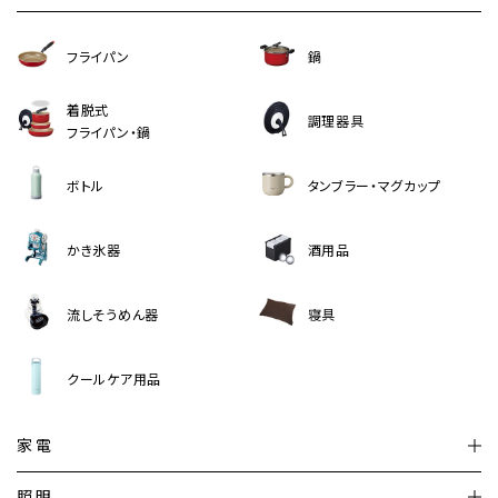
フライパン
鍋
着脱式
調理器具
フライパン・鍋
ボトル
タンブラー・マグカップ
かき氷器
酒用品
流しそうめん器
寝具
クールケア用品
家電
扇風機
サーキュレーター
照明