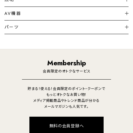
シーリングライト
シーリングファンライト
AV機器
加湿器・空気清浄機
ディフューザー
テレビ
ディスプレイ
パーツ
LED電球・LED直管・
ペンダントライト
デスクライト
暖房機
掃除機
ライフスタイル
家電
オーディオ
その他
調理家電
生活家電
照明
Membership
美容・健康家電
会員限定のオトクなサービス
貯まる！使える！会員限定のポイント・クーポンで
もっとオトクなお買い物！
メディア掲載商品やトレンド商品が分かる
メールマガジンも人気です。
無料の会員登録へ