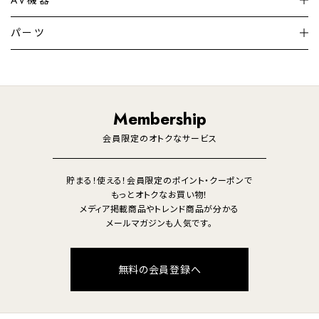
加湿器・空気清浄機
ディフューザー
テレビ
ディスプレイ
パーツ
LED電球・LED直管・
ペンダントライト
デスクライト
暖房機
掃除機
ライフスタイル
家電
オーディオ
その他
調理家電
生活家電
照明
Membership
美容・健康家電
会員限定のオトクなサービス
貯まる！使える！会員限定のポイント・クーポンで
もっとオトクなお買い物！
メディア掲載商品やトレンド商品が分かる
メールマガジンも人気です。
無料の会員登録へ