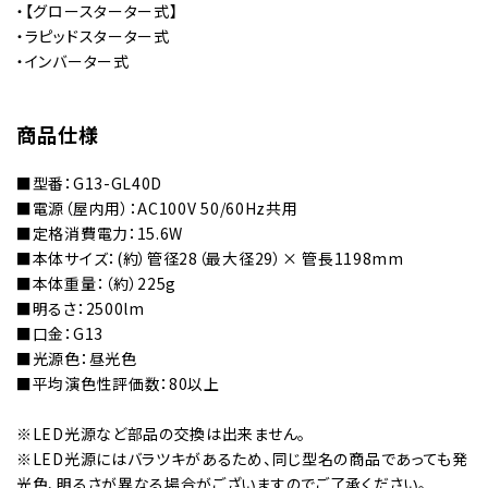
・【グロースターター式】
・ラピッドスターター式
・インバーター式
商品仕様
■型番：G13-GL40D
■電源（屋内用）：AC100V 50/60Hz共用
■定格消費電力：15.6W
■本体サイズ：(約）管径28（最大径29）× 管長1198mm
■本体重量：（約）225g
■明るさ：2500lm
■口金：G13
■光源色：昼光色
■平均演色性評価数：80以上
※LED光源など部品の交換は出来ません。
※LED光源にはバラツキがあるため、同じ型名の商品であっても発
光色、明るさが異なる場合がございますのでご了承ください。