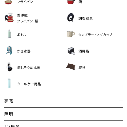
フライパン
鍋
着脱式
調理器具
フライパン・鍋
ボトル
タンブラー・マグカップ
かき氷器
酒用品
流しそうめん器
寝具
クールケア用品
家電
扇風機
サーキュレーター
照明
シーリングライト
シーリングファンライト
AV機器