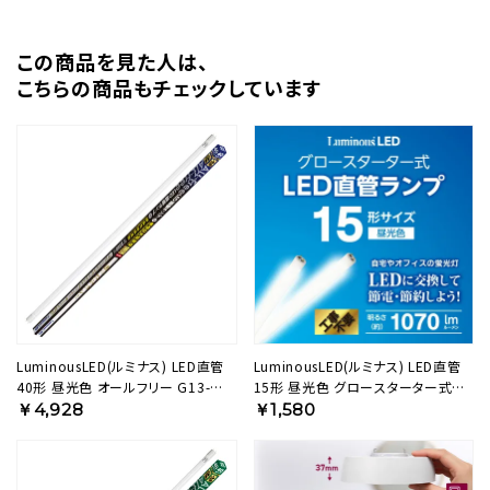
この商品を⾒た⼈は、
こちらの商品もチェックしています
LuminousLED(ルミナス) LED直管
LuminousLED(ルミナス) LED直管
40形 昼光色 オールフリー G13-
15形 昼光色 グロースターター式
ZX12SD 【SH】
G13-GL15D 【SH】
￥4,928
￥1,580