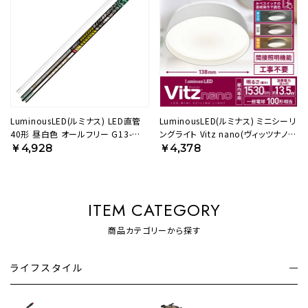
LuminousLED(ルミナス) LED直管
LuminousLED(ルミナス) ミニシーリ
40形 昼白色 オールフリー G13-
ングライト Vitz nano(ヴィッツナノ)
ZX12SN 【SH】
100形 グレー 調色モデル 間接灯付
￥4,928
￥4,378
き VNN-B100G 【SH】
ITEM CATEGORY
商品カテゴリーから探す
ライフスタイル