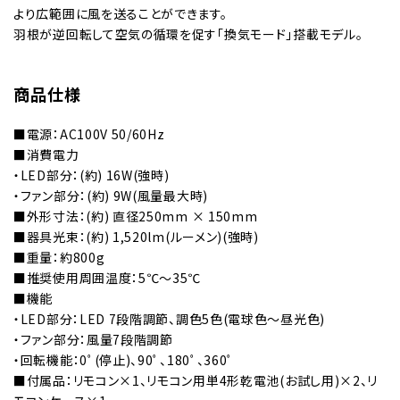
より広範囲に風を送ることができます。
羽根が逆回転して空気の循環を促す「換気モード」搭載モデル。
商品仕様
■電源：AC100V 50/60Hz
■消費電力
・LED部分：(約) 16W(強時)
・ファン部分：(約) 9W(風量最大時)
■外形寸法：(約) 直径250mm × 150mm
■器具光束：(約) 1,520lm(ルーメン)(強時)
■重量：約800g
■推奨使用周囲温度：5℃～35℃
■機能
・LED部分：LED 7段階調節、調色5色(電球色～昼光色)
・ファン部分：風量7段階調節
・回転機能：0ﾟ(停止)、90ﾟ、180ﾟ、360ﾟ
■付属品：リモコン×1、リモコン用単4形乾電池(お試し用)×2、リ