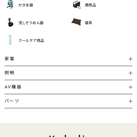
かき氷器
酒用品
流しそうめん器
寝具
クールケア用品
家電
扇風機
サーキュレーター
照明
シーリングライト
シーリングファンライト
AV機器
加湿器・空気清浄機
ディフューザー
テレビ
ディスプレイ
パーツ
LED電球・LED直管・
ペンダントライト
デスクライト
暖房機
掃除機
ライフスタイル
家電
オーディオ
その他
調理家電
生活家電
照明