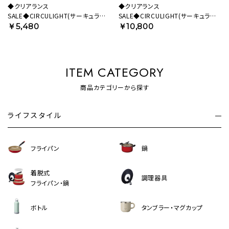
◆クリアランス
◆クリアランス
SALE◆CIRCULIGHT(サーキュライ
SALE◆CIRCULIGHT(サーキュライ
ト) ソケットシリーズ 引掛けモデル 調
ト) メガシリーズ E26モデル
￥5,480
￥10,800
色タイプ ホワイト DSLH64CWH
DSLS10MCWH 【SH】
【SH】
ITEM CATEGORY
商品カテゴリーから探す
ライフスタイル
フライパン
鍋
着脱式
調理器具
フライパン・鍋
ボトル
タンブラー・マグカップ