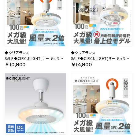
◆クリアランス
◆クリアランス
SALE◆CIRCULIGHT(サーキュライ
SALE◆CIRCULIGHT(サーキュライ
ト) メガシリーズ 引掛けモデル
ト) メガRシリーズ 回転機能 E26モデ
￥10,800
￥14,800
DSLH10MCWH 【SH】
ル DSLS10RCWH 【SH】