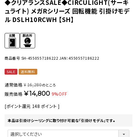
◆クリアランスSALE◆CIRCULIGHT(サーキ
ュライト) メガRシリーズ 回転機能 引掛けモデ
ル DSLH10RCWH 【SH】
商品番号
SH-4550557186222
JAN：4550557186222
SALE
送料無料
通常価格
¥
16,280
のところ
¥
14,800
販売価格
9%OFF
[ポイント還元
148
ポイント ]
本品は引掛けシーリングに取り付け可能な「引掛けモデル」です
(
必