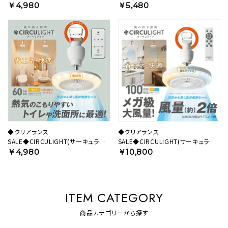
ト) ソケットシリーズ 引掛けモデル 昼
ト) ソケットシリーズ E26モデル 調色
￥4,980
￥5,480
白色タイプ DSLH62NWH 【SH】
タイプ ホワイト DSLS64CWH 【SH】
◆クリアランス
◆クリアランス
SALE◆CIRCULIGHT(サーキュライ
SALE◆CIRCULIGHT(サーキュライ
ト) ソケットシリーズ 引掛けモデル 電
ト) メガシリーズ 引掛けモデル
￥4,980
￥10,800
球色タイプ DSLH62LWH 【SH】
DSLH10MCWH 【SH】
ITEM CATEGORY
商品カテゴリーから探す