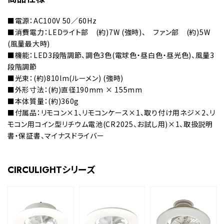
■電源：AC100V 50／60Hz
■消費電力：LEDライト部 (約)7W (強時)、 ファン部 (約)5W
(風量最大時)
■機能：LED3段階調節、調色3色(電球色・昼白色・昼光色)、風量3
段階調節
■光束：(約)810lm(ルーメン) (強時)
■外形寸法：(約)直径190mm × 155mm
■本体質量：(約)360g
■付属品：リモコン×1、リモコンケース×1、取り付け用ネジ×2、リ
モコン用コイン型リチウム電池(CR2025、お試し用)×1、取扱説明
書・保証書、マイナスドライバー
CIRCULIGHTシリーズ