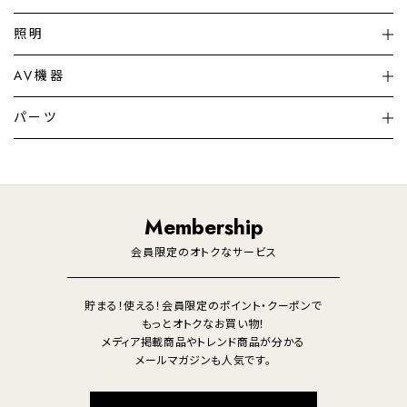
扇風機
サーキュレーター
照明
シーリングライト
シーリングファンライト
AV機器
加湿器・空気清浄機
ディフューザー
テレビ
ディスプレイ
パーツ
LED電球・LED直管・
ペンダントライト
デスクライト
暖房機
掃除機
ライフスタイル
家電
オーディオ
その他
調理家電
生活家電
照明
Membership
美容・健康家電
会員限定のオトクなサービス
貯まる！使える！会員限定のポイント・クーポンで
もっとオトクなお買い物！
メディア掲載商品やトレンド商品が分かる
メールマガジンも人気です。