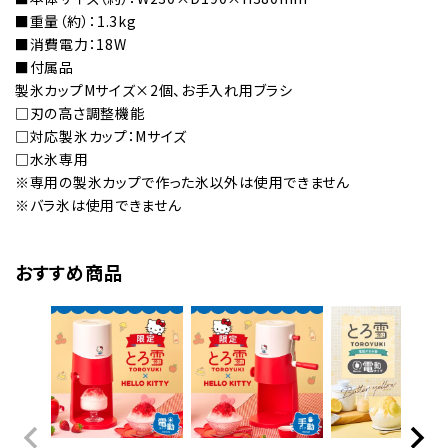
■重量（約）：1.3kg
■消費電力：18W
■付属品
製氷カップMサイズ×2個、お手入れ用ブラシ
□刃の高さ調整機能
□対応製氷カップ：Mサイズ
□水氷専用
※専用の製氷カップで作った氷以外は使用できません
※バラ氷は使用できません
おすすめ商品