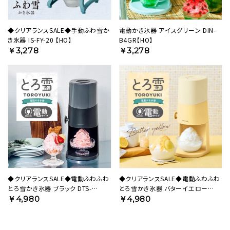
◆クリアランスSALE◆手動ふわ雪か
電動かき氷器 アイスグリーン DIN-
き氷器 IS-FY-20 【HO】
B4GR【HO】
￥3,278
￥3,278
◆クリアランスSALE◆電動ふわふわ
◆クリアランスSALE◆電動ふわふわ
とろ雪かき氷器 ブラック DTS-
とろ雪かき氷器 バターイエロー
B5BK【HO】
DTS-B5MYL【HO】
￥4,980
￥4,980