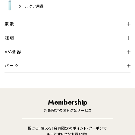
クールケア用品
家電
扇風機
サーキュレーター
照明
シーリングライト
シーリングファンライト
AV機器
加湿器・空気清浄機
ディフューザー
テレビ
ディスプレイ
パーツ
LED電球・LED直管・
ペンダントライト
デスクライト
暖房機
掃除機
ライフスタイル
家電
オーディオ
その他
調理家電
生活家電
照明
Membership
美容・健康家電
会員限定のオトクなサービス
貯まる！使える！会員限定のポイント・クーポンで
もっとオトクなお買い物！