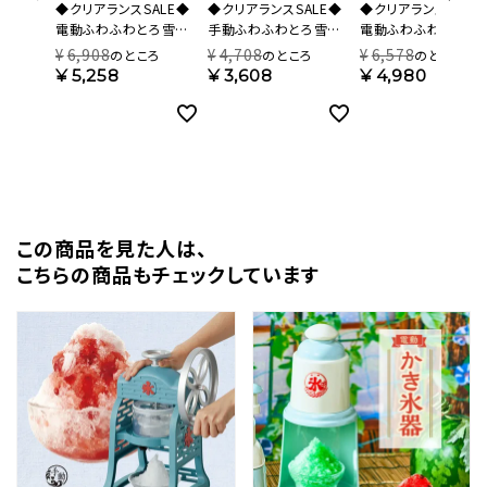
◆クリアランスSALE◆
◆クリアランスSALE◆
◆クリアランスSALE
電動ふわふわとろ雪か
手動ふわふわとろ雪か
電動ふわふわとろ雪
き氷器 ハローキティ
き氷器 ハローキティ IS-
き氷器 バターイエロ
¥
6,908
¥
4,708
¥
6,578
のところ
のところ
のところ
DTS-B5KT【HO】
TY-B5KT【HO】
DTS-B5MYL【HO】
¥
5,258
¥
3,608
¥
4,980
この商品を⾒た⼈は、
こちらの商品もチェックしています