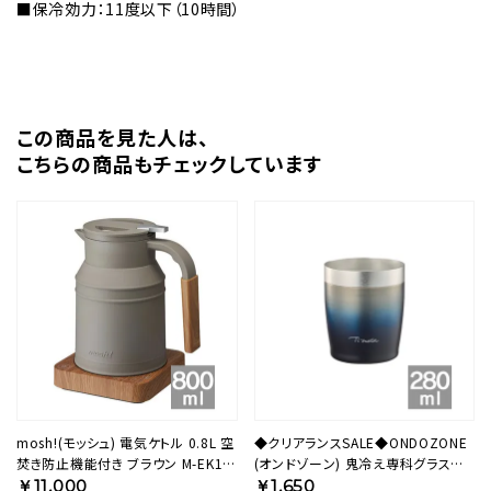
■保冷効力：11度以下（10時間）
この商品を⾒た⼈は、
こちらの商品もチェックしています
mosh!(モッシュ) 電気ケトル 0.8L 空
◆クリアランスSALE◆ONDOZONE
焚き防止機能付き ブラウン M-EK1
(オンドゾーン) 鬼冷え専科グラス
BR 【KA】
280ml ネイビー
￥11,000
￥1,650