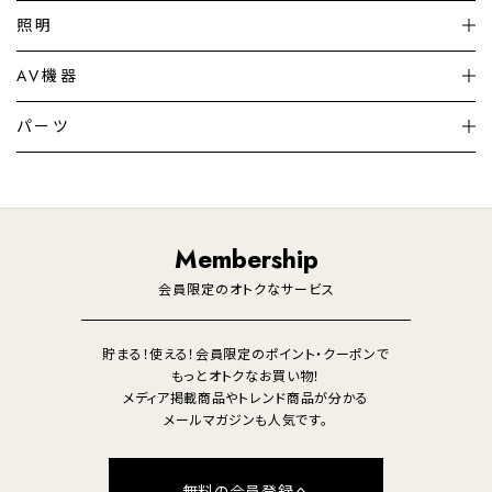
扇風機
サーキュレーター
照明
シーリングライト
シーリングファンライト
AV機器
加湿器・空気清浄機
ディフューザー
テレビ
ディスプレイ
パーツ
LED電球・LED直管・
ペンダントライト
デスクライト
暖房機
掃除機
ライフスタイル
家電
オーディオ
その他
調理家電
生活家電
照明
Membership
美容・健康家電
会員限定のオトクなサービス
貯まる！使える！会員限定のポイント・クーポンで
もっとオトクなお買い物！
メディア掲載商品やトレンド商品が分かる
メールマガジンも人気です。
無料の会員登録へ