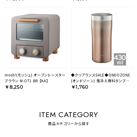
OZOH280NV【HO】
mosh!(モッシュ) オーブントースター
◆クリアランスSALE◆ONDOZONE
ブラウン M-OT1 BR 【KA】
(オンドゾーン) 鬼冷え専科タンブラ
ー 430ml ピンク
￥8,250
￥1,760
OZOH430PK【HO】
ITEM CATEGORY
商品カテゴリーから探す