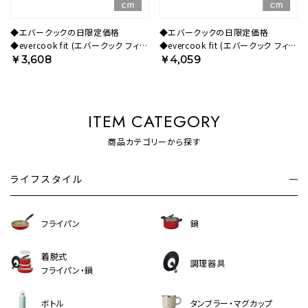
◆エバークックの日限定価格
◆エバークックの日限定価格
◆evercook fit (エバークック フィッ
◆evercook fit (エバークック フィッ
ト) 【限定色】 IH対応 フライパン
ト) 【限定色】 IH対応 フライパン
￥3,608
￥4,059
26cm スモーキーブルー
28cm スモーキーブルー
EFIFP26SB【HO】
EFIFP28SB【HO】
ITEM CATEGORY
商品カテゴリーから探す
ライフスタイル
フライパン
鍋
着脱式
調理器具
フライパン・鍋
ボトル
タンブラー・マグカップ