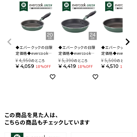
◆エバークックの日限
◆エバークックの日限
◆エバークックの日
定価格◆evercook
定価格◆evercook
定価格◆evercook
GREEN(エバークック
GREEN(エバークック
GREEN(エバークッ
¥
4,950
¥
5,390
¥
5,500
のところ
のところ
のところ
グリーン) IH対応 フライ
グリーン) IH対応 フライ
グリーン) IH対応 フ
¥
4,059
¥
4,419
¥
4,510
18%OFF
18%OFF
18%OFF
パン 20cm 500日保証
パン 24cm 500日保証
パン 26cm 500日保
EGIFPL20GR【HO】
EGIFPL24GR【HO】
EGIFPL26GR【HO】
この商品を⾒た⼈は、
こちらの商品もチェックしています