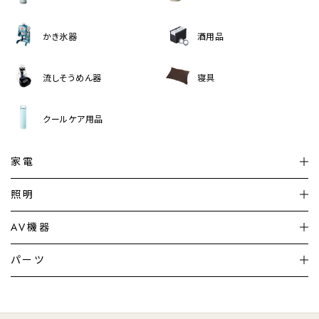
かき氷器
酒用品
流しそうめん器
寝具
クールケア用品
家電
扇風機
サーキュレーター
照明
シーリングライト
シーリングファンライト
AV機器
加湿器・空気清浄機
ディフューザー
テレビ
ディスプレイ
パーツ
LED電球・LED直管・
ペンダントライト
デスクライト
暖房機
掃除機
ライフスタイル
家電
オーディオ
その他
調理家電
生活家電