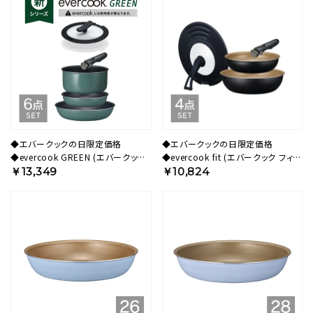
◆エバークックの日限定価格
◆エバークックの日限定価格
◆evercook GREEN (エバークック
◆evercook fit (エバークック フィッ
グリーン) IH対応 着脱式 フライパン
ト) IH対応 着脱式 フライパン セット
￥13,349
￥10,824
セット 6点 EFGST6【HO】
4点 ブラック EFIST4BK【HO】