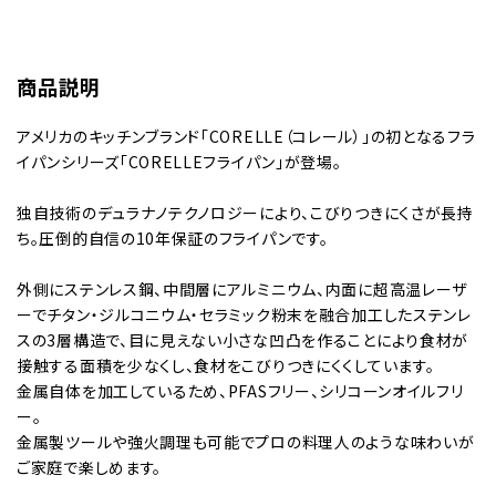
商品説明
アメリカのキッチンブランド「CORELLE（コレール）」の初となるフラ
イパンシリーズ「CORELLEフライパン」が登場。
独自技術のデュラナノテクノロジーにより、こびりつきにくさが長持
ち。圧倒的自信の10年保証のフライパンです。
外側にステンレス鋼、中間層にアルミニウム、内面に超高温レーザ
ーでチタン・ジルコニウム・セラミック粉末を融合加工したステンレ
スの3層構造で、目に見えない小さな凹凸を作ることにより食材が
接触する面積を少なくし、食材をこびりつきにくくしています。
金属自体を加工しているため、PFASフリー、シリコーンオイルフリ
ー。
金属製ツールや強火調理も可能でプロの料理人のような味わいが
ご家庭で楽しめます。