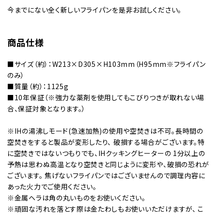
今までにない全く新しいフライパンを是非お試しください。
商品仕様
■サイズ（約）：W213×D305×H103mm（H95mm※フライパン
のみ）
■質量（約）：1125g
■10年保証（※強力な薬剤を使用してもこびりつきが取れない場
合、保証対象となります。）
※IHの湯沸しモード(急速加熱)の使用や空焚きは不可。長時間の
空焚きをすると製品が変形したり、 破損する場合がございます。特
に空焚きではないつもりでも、IHクッキングヒーターの 1分以上の
予熱は思わぬ高温となり空焚きと同じように変形や、破損の恐れが
ございます。 焦げないフライパンではございませんので調理内容に
あった火力でご使用ください。
※金属ヘラは角の丸いものをお使いください。
※頑固な汚れを落とす際は金たわしもお使いいただけますが、 こ