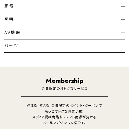
家電
扇風機
サーキュレーター
照明
シーリングライト
シーリングファンライト
AV機器
加湿器・空気清浄機
ディフューザー
テレビ
ディスプレイ
パーツ
LED電球・LED直管・
ペンダントライト
デスクライト
暖房機
掃除機
ライフスタイル
家電
オーディオ
その他
調理家電
生活家電
照明
Membership
美容・健康家電
会員限定のオトクなサービス
貯まる！使える！会員限定のポイント・クーポンで
もっとオトクなお買い物！
メディア掲載商品やトレンド商品が分かる
メールマガジンも人気です。