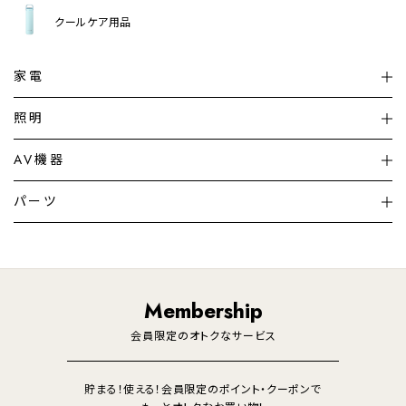
クールケア用品
家電
扇風機
サーキュレーター
照明
シーリングライト
シーリングファンライト
AV機器
加湿器・空気清浄機
ディフューザー
テレビ
ディスプレイ
パーツ
LED電球・LED直管・
ペンダントライト
デスクライト
暖房機
掃除機
ライフスタイル
家電
オーディオ
その他
調理家電
生活家電
照明
Membership
美容・健康家電
会員限定のオトクなサービス
貯まる！使える！会員限定のポイント・クーポンで