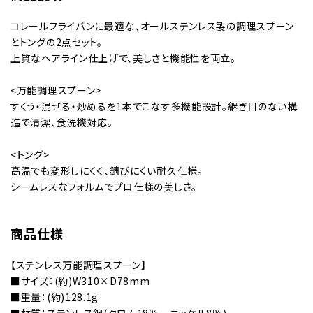
コレールフライパンに最適な、オールステンレス製の調理スプーン
とトングの2点セット。
上質なヘアライン仕上げで、美しさと機能性を両立。
<万能調理スプーン>
すくう・混ぜる・炒めるを1本でこなす多機能設計。継ぎ目のない構
造で清潔、食洗機対応。
<トング>
高温でも変形しにくく、錆びにくい耐久仕様。
シームレスなフォルムでプロ仕様の美しさ。
商品仕様
【ステンレス万能調理スプーン】
■サイズ：(約)W310×D78mm
■重量：(約)128.1g