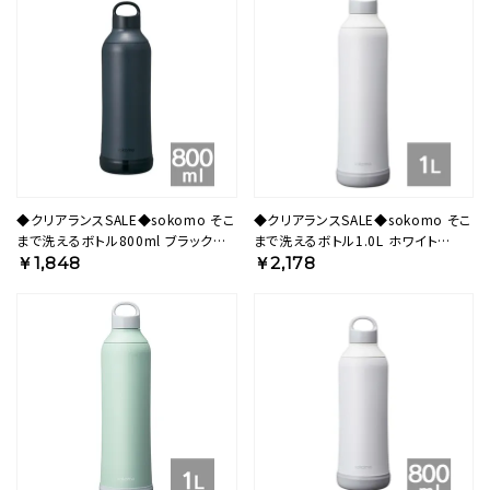
◆クリアランスSALE◆sokomo そこ
◆クリアランスSALE◆sokomo そこ
まで洗えるボトル800ml ブラック
まで洗えるボトル1.0L ホワイト
SAMB800BK 【HO】
SAMB1.0WH 【HO】
￥1,848
￥2,178