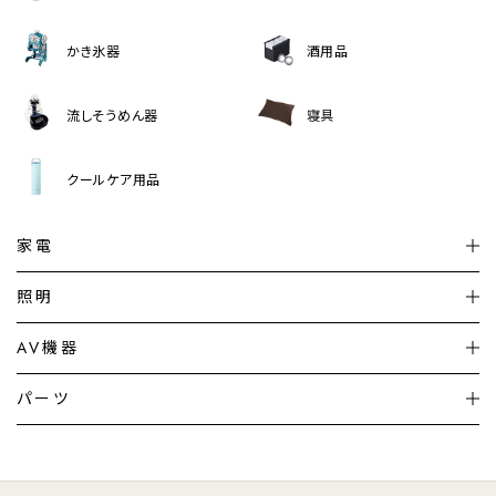
かき氷器
酒用品
流しそうめん器
寝具
クールケア用品
家電
扇風機
サーキュレーター
照明
シーリングライト
シーリングファンライト
AV機器
加湿器・空気清浄機
ディフューザー
テレビ
ディスプレイ
パーツ
LED電球・LED直管・
ペンダントライト
デスクライト
暖房機
掃除機
ライフスタイル
家電
オーディオ
その他
調理家電
生活家電