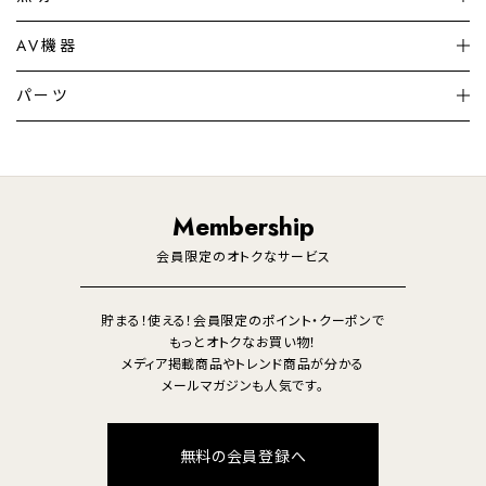
シーリングライト
シーリングファンライト
AV機器
加湿器・空気清浄機
ディフューザー
テレビ
ディスプレイ
パーツ
LED電球・LED直管・
ペンダントライト
デスクライト
暖房機
掃除機
ライフスタイル
家電
オーディオ
その他
調理家電
生活家電
照明
Membership
美容・健康家電
会員限定のオトクなサービス
貯まる！使える！会員限定のポイント・クーポンで
もっとオトクなお買い物！
メディア掲載商品やトレンド商品が分かる
メールマガジンも人気です。
無料の会員登録へ