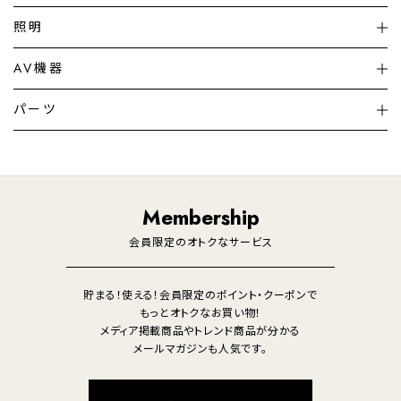
扇風機
サーキュレーター
照明
シーリングライト
シーリングファンライト
AV機器
加湿器・空気清浄機
ディフューザー
テレビ
ディスプレイ
パーツ
LED電球・LED直管・
ペンダントライト
デスクライト
暖房機
掃除機
ライフスタイル
家電
オーディオ
その他
調理家電
生活家電
照明
Membership
美容・健康家電
会員限定のオトクなサービス
貯まる！使える！会員限定のポイント・クーポンで
もっとオトクなお買い物！
メディア掲載商品やトレンド商品が分かる
メールマガジンも人気です。