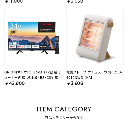
BR 【KA】
￥11,000
￥3,058
ORION(オリオン) GoogleTV搭載 チ
電気ストーブ ナチュラルウッド ZSD-
ューナー内蔵（地上波・BS・CS対応）
6011NWD 【KA】
スマートテレビ 24v型 ハイビジョン
￥42,800
￥3,608
OLS24WD20 【AVT】
ITEM CATEGORY
商品カテゴリーから探す