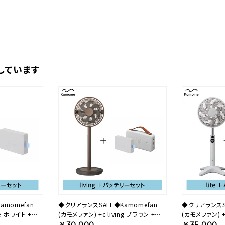
しています
amomefan
◆クリアランスSALE◆Kamomefan
◆クリアランスSA
(カモメファン) +c living ブラウン +
(カモメファン) +c lite ホワイト +
AWBP【KA】
Otomo Dock セット 28ABODBP
Otomo Dock
￥30,000
￥35,000