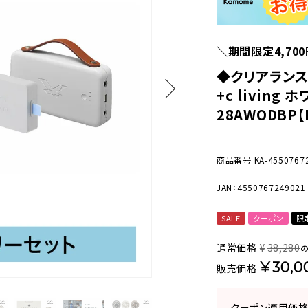
美容・健康家電
＼期間限定4,70
◆クリアランスS
+c living 
28AWODBP【
商品番号
KA-4550767
JAN：4550767249021
SALE
クーポン
限
通常価格
¥
38,280
¥
30,0
販売価格
クーポン適用価