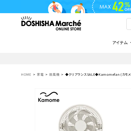
アイテム
ライフスタイル
ゴリラシリーズ
ライフスタイル関連
お知らせ
ご注文の流れ
everc
家電関
メディ
送料と
フライパン
鍋
オンドゾーン
領収書について
COREL
ご注文
HOME
家電
扇風機
◆クリアランスSALE◆Kamomefan (カモメファン
着脱式
調理器具
AVISTA
商品レビューについて
ORION
ギフト
フライパン・鍋
ボトル
タンブラー・マグカップ
coocaa
LUMEA
かき氷器
酒用品