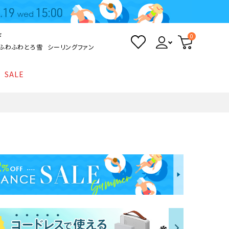
ド
0
ふわふわとろ雪
シーリングファン
SALE
照明
て
Kamome
返品・交換について
シーリングライト
シーリングファンライト
とろ雪かき氷器
ポイントについて
LED電球・LED直管・
ペンダントライト
ついて
sokomo
商品価格等の表示について
デスクライト
AV機器
テレビ
ディスプレイ