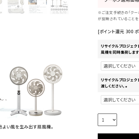
※ご注文手続きの「クー
が反映されていることを
[ポイント還元
300
ポ
リサイクルプロジェク
風機を同時集荷します
リサイクルプロジェク
渡しください。
(
必
須
)
地よい風を生み出す扇風機。