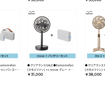
【KA】
amomefan
◆クリアランスSALE◆Kamomefan
◆クリアランスSA
(カモメファン) +c move グレー +
(カモメファン) +c lite 2 シャンパンゴー
ト
Genki Pack セット 23AGBP【KA】
ルド 扇風機 + O
￥31,000
￥38,000
25BCODBP【K