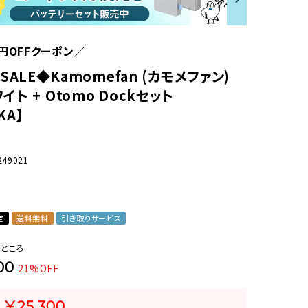
オーディオ
その他
0円OFFクーポン／
ALE◆Kamomefan (カモメファン)
ホワイト + Otomo Dockセット
KA】
249021
定
送料無料
引き取りサービス
のところ
00
21%OFF
¥
25,300
格