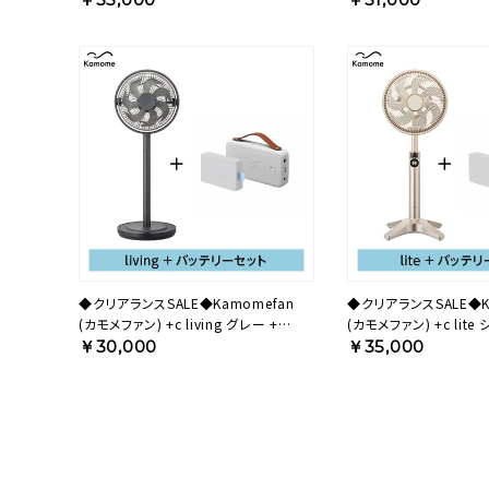
◆クリアランスSALE◆Kamomefan
◆クリアランスSALE◆K
(カモメファン) +c living グレー +
(カモメファン) +c lite シャンパンゴール
Otomo Dockセット 28AGODBP【KA】
ド + Otomo Dockセッ
￥30,000
￥35,000
25ACODBP【KA】