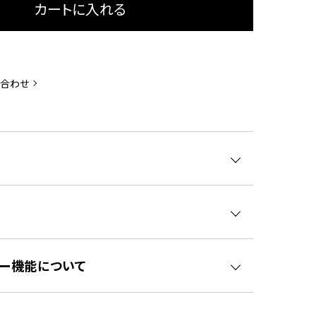
カートに入れる
い合わせ
living+バッテリー
move
mo
デル
シンプルモデル
コンパクトモデル
コン
ー機能について