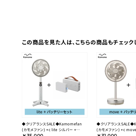
この商品を⾒た⼈は、
こちらの商品もチェック
◆クリアランスSALE◆Kamomefan
◆クリアランスSALE◆K
(カモメファン) +c lite シルバー +
(カモメファン) +c move ホワイト +
Otomo Dockセット 25ASODBP【KA】
Genki Pack セット 23
￥35,000
￥31,000