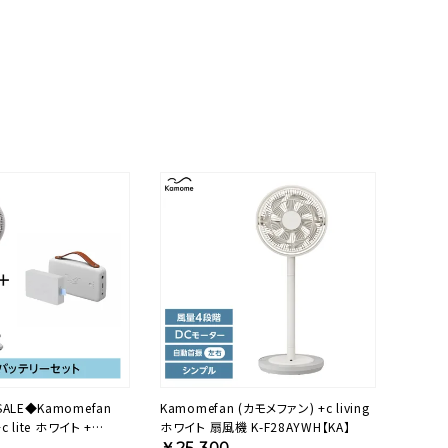
LE◆Kamomefan
Kamomefan (カモメファン) +c living
ホワイト 扇風機 K-F28AYWH【KA】
セット 25AWODBP【KA】
￥25,300