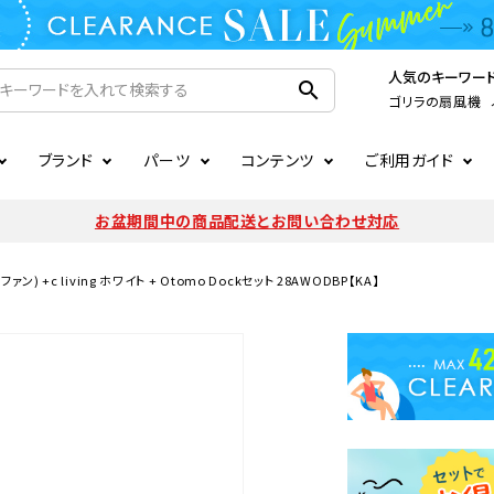
人気のキーワー
search
ゴリラの扇風機
ブランド
パーツ
コンテンツ
ご利用ガイド
家電
ook
連
ア掲載情報
お支払いについて
CIRCULIGHT
照明関連
注文確認メールの未着につい
お盆期間中の商品配送とお問い合わせ対応
扇風機
サーキュレーター
LE
後のキャンセルについて
LuminousLED
会員登録について
) +c living ホワイト + Otomo Dockセット 28AWODBP【KA】
加湿器・空気清浄機
ディフューザー
ラッピング・熨斗について
まるでカメレオンシリーズ
日本国外への転送サービスに
暖房機
掃除機
調理家電
生活家電