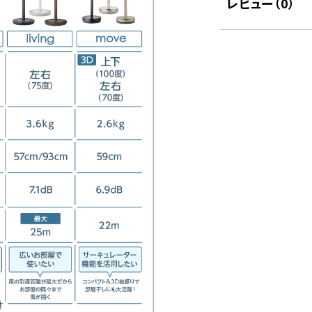
レビュー（
0
）