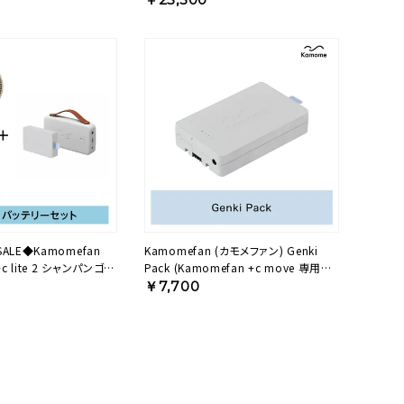
LE◆Kamomefan
Kamomefan (カモメファン) Genki
Pack (Kamomefan +c move 専用バ
tomo Dockセット
ッテリー) K-BP3 【KA】
￥7,700
A】