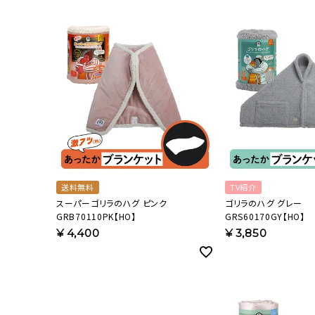
流しそうめん器
寝具
クールケア用品
送料無料
TV紹介
スーパーゴリラのハグ ピンク
ゴリラのハグ グレー
GRB70110PK【HO】
GRS60170GY【HO】
¥
4,400
¥
3,850