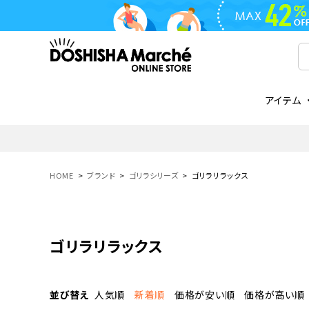
アイテム
ライフスタイル
ゴリラシリーズ
ライフスタイル関連
お知らせ
ご注文の流れ
everc
家電関
メディ
送料と
フライパン
鍋
オンドゾーン
領収書について
COREL
ご注文
HOME
ブランド
ゴリラシリーズ
ゴリラリラックス
着脱式
調理器具
AVISTA
商品レビューについて
ORION
ギフト
フライパン・鍋
ボトル
タンブラー・マグカップ
ゴリラリラックス
coocaa
LUMEA
かき氷器
酒用品
並び替え
人気順
新着順
価格が安い順
価格が高い順