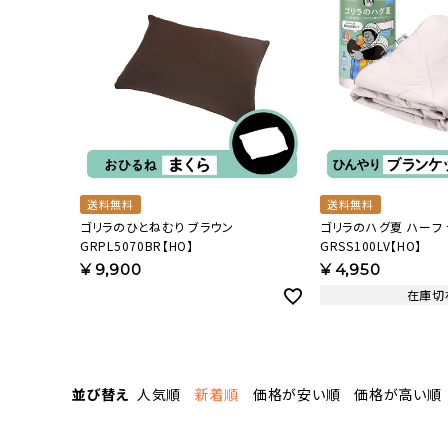
送料無料
送料無料
ゴリラのひとねむり ブラウン
ゴリラのハグ夏 ハーフ
GRPL5070BR【HO】
GRSS100LV【HO】
¥
9,900
¥
4,950
在庫切
並び替え
人気順
新着順
価格が安い順
価格が高い順