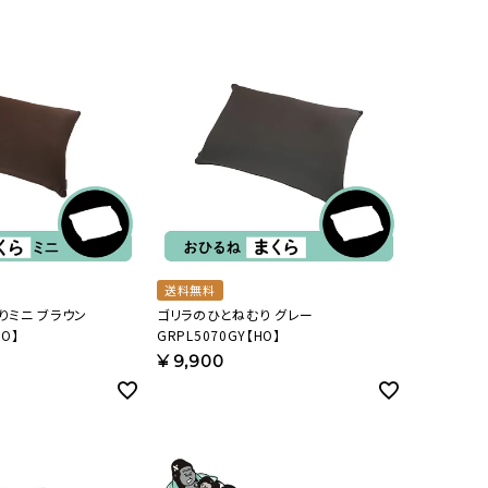
オーディオ
その他
送料無料
りミニ ブラウン
ゴリラのひとねむり グレー
HO】
GRPL5070GY【HO】
¥
9,900