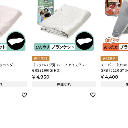
送料無料
送料無料
 ラベンダー
ゴリラのハグ夏 ハーフ アイスグレー
スーパーゴリラの
GRSS100IG【HO】
GRB70110GY【
¥
4,950
¥
4,400
れ
在庫切れ