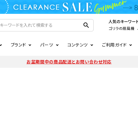
人気のキーワー
search
ゴリラの扇風機
ブランド
パーツ
コンテンツ
ご利用ガイド
家電
ook
連
ア掲載情報
お支払いについて
CIRCULIGHT
照明関連
注文確認メールの未着につい
お盆期間中の商品配送とお問い合わせ対応
扇風機
サーキュレーター
LE
後のキャンセルについて
LuminousLED
会員登録について
加湿器・空気清浄機
ディフューザー
ラッピング・熨斗について
まるでカメレオンシリーズ
日本国外への転送サービスに
暖房機
掃除機
調理家電
生活家電