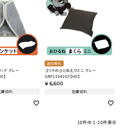
送料無料
ハグ グレー
ゴリラのひとねむりミニ グレー
HO】
GRPL5042GY【HO】
¥
6,600
在庫切れ
在庫切れ
10
件中
1
-
10
件表示