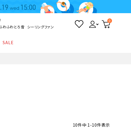
ド
0
ふわふわとろ雪
シーリングファン
SALE
照明
て
Kamome
返品・交換について
シーリングライト
シーリングファンライト
とろ雪かき氷器
ポイントについて
LED電球・LED直管・
ペンダントライト
ついて
sokomo
商品価格等の表示について
デスクライト
AV機器
テレビ
ディスプレイ
10
件中
1
-
10
件表示