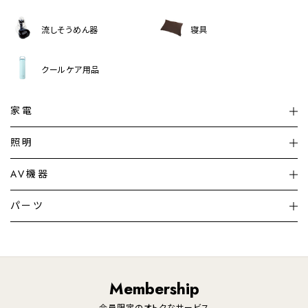
流しそうめん器
寝具
クールケア用品
家電
扇風機
サーキュレーター
照明
シーリングライト
シーリングファンライト
AV機器
加湿器・空気清浄機
ディフューザー
テレビ
ディスプレイ
パーツ
LED電球・LED直管・
ペンダントライト
デスクライト
暖房機
掃除機
ライフスタイル
家電
オーディオ
その他
調理家電
生活家電
照明
Membership
美容・健康家電