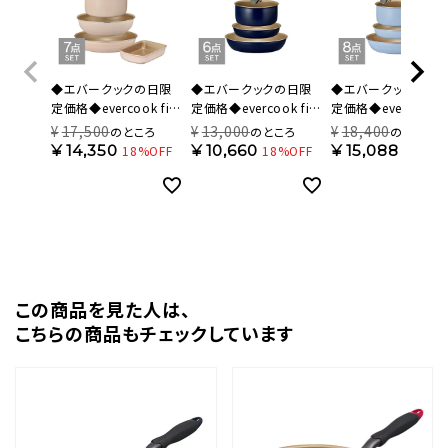
◆エバークックの日限
◆エバークックの日限
◆エバークックの日
定価格◆evercook fit
定価格◆evercook fit
定価格◆evercook fi
(エバークック フィット)
(エバークック フィット)
(エバークック フィット
¥
17,500
¥
13,000
¥
18,400
のところ
のところ
のところ
着脱式 フライパン 7点
ガス火専用 着脱式 フラ
【限定色】 IH対応 着
¥
14,350
¥
10,660
¥
15,088
18%OFF
18%OFF
18%OF
セット アイボリー 500
イパン 6点セット ネイビ
式 フライパン 8点セ
日保証 EFIST7IV【HO】
ー 500日保証
スモーキーブルー 50
EFGST6NV【HO】
日保証 EFIST8SB【H
この商品を⾒た⼈は、
こちらの商品もチェックしています