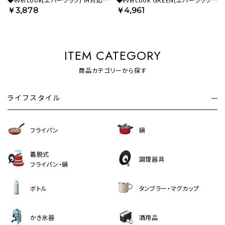
フライパン 26cm レッド 500日保証
グリーン) IH対応 フライパン 28cm
￥3,878
￥4,961
EIFP26RD3 【HO】
500日保証 EGIFPL28GR【HO】
ITEM CATEGORY
商品カテゴリーから探す
ライフスタイル
フライパン
鍋
着脱式
調理器具
フライパン・鍋
ボトル
タンブラー・マグカップ
かき氷器
酒用品