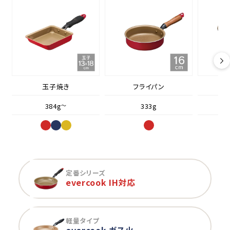
玉子焼き
フライパン
384g
～
333g
定番シリーズ
evercook IH対応
軽量タイプ
evercook ガス火