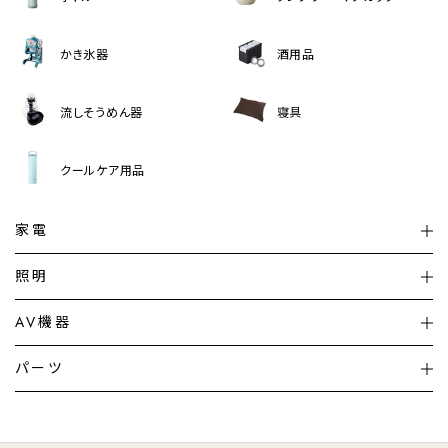
かき氷器
酒用品
流しそうめん器
寝具
クールケア用品
家電
扇風機
サーキュレーター
照明
シーリングライト
シーリングファンライト
AV機器
加湿器・空気清浄機
ディフューザー
テレビ
ディスプレイ
パーツ
LED電球・LED直管・
ペンダントライト
デスクライト
暖房機
掃除機
ライフスタイル
家電
オーディオ
その他
調理家電
生活家電