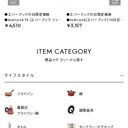
◆エバークックの日限定価格
◆エバークックの日限定価格
◆evercook fit (エバークック フィッ
◆evercook(エバークック) IH対応
ト) 【限定色】 IH対応 着脱式 フライパ
フライパン16cm レッド 500日保証
￥4,510
￥3,157
ン 3点セット スモーキーブルー
EIFP16RD3【HO】
EFIST3SB【HO】
ITEM CATEGORY
商品カテゴリーから探す
ライフスタイル
フライパン
鍋
着脱式
調理器具
フライパン・鍋
ボトル
タンブラー・マグカップ