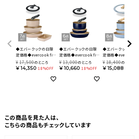
◆エバークックの日限
◆エバークックの日限
◆エバークックの日
定価格◆evercook fit
定価格◆evercook fit
定価格◆evercook fi
(エバークック フィット)
(エバークック フィット)
(エバークック フィット
¥
17,500
¥
13,000
¥
18,400
のところ
のところ
のところ
着脱式 フライパン 7点
ガス火専用 着脱式 フラ
【限定色】 IH対応 着
¥
14,350
¥
10,660
¥
15,088
18%OFF
18%OFF
18%OF
セット アイボリー 500
イパン 6点セット ネイビ
式 フライパン 8点セ
日保証 EFIST7IV【HO】
ー 500日保証
スモーキーブルー 50
EFGST6NV【HO】
日保証 EFIST8SB【H
この商品を⾒た⼈は、
こちらの商品もチェックしています