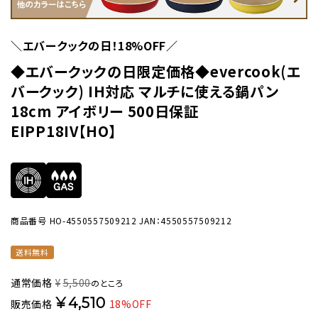
＼エバークックの日！18%OFF／
◆エバークックの日限定価格◆evercook(エ
バークック) IH対応 マルチに使える鍋パン
18cm アイボリー 500日保証
EIPP18IV【HO】
商品番号
HO-4550557509212
JAN：4550557509212
送料無料
通常価格
¥
5,500
のところ
¥
4,510
販売価格
18%OFF