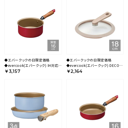
◆エバークックの日限定価格
◆エバークックの日限定価格
◆evercook(エバークック) IH対応
◆evercook(エバークック) DECO
フライパン16cm深型 レッド 500日
18cm ガラスふた ベージュ
￥3,157
￥2,164
保証 EIDP16RD3【HO】
EDGC18BE【HO】