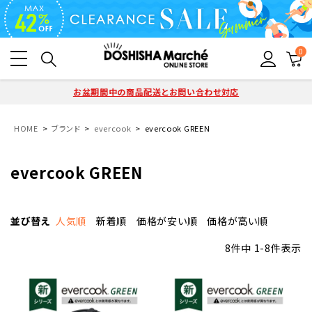
0
お盆期間中の商品配送とお問い合わせ対応
HOME
ブランド
evercook
evercook GREEN
evercook GREEN
並び替え
人気順
新着順
価格が安い順
価格が高い順
8
件中
1
-
8
件表示