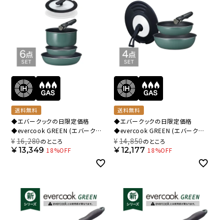
送料無料
送料無料
◆エバークックの日限定価格
◆エバークックの日限定価格
◆evercook GREEN (エバークッ
◆evercook GREEN (エバークッ
ク グリーン) IH対応 着脱式 フライ
ク グリーン) IH対応 着脱式 フライ
¥
16,280
¥
14,850
のところ
のところ
パン セット 6点 EFGST6【HO】
パン セット 4点 EFGST4【HO】
¥
13,349
¥
12,177
18%OFF
18%OFF