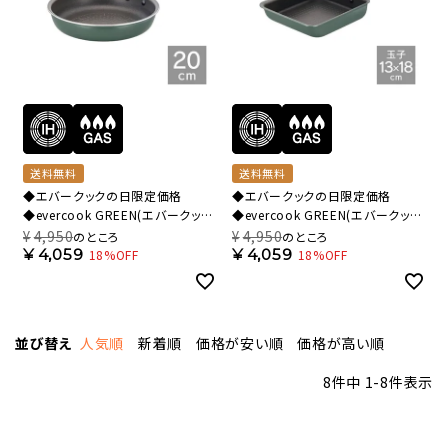
送料無料
送料無料
◆エバークックの日限定価格
◆エバークックの日限定価格
◆evercook GREEN(エバークック
◆evercook GREEN(エバークック
グリーン) IH対応 フライパン 20cm
グリーン) IH対応 玉子焼きフライパ
¥
4,950
¥
4,950
のところ
のところ
500日保証 EGIFPL20GR【HO】
ン 13×18cm 500日保証
¥
4,059
¥
4,059
18%OFF
18%OFF
EGIFPL13GR【HO】
並び替え
人気順
新着順
価格が安い順
価格が高い順
8
件中
1
-
8
件表示