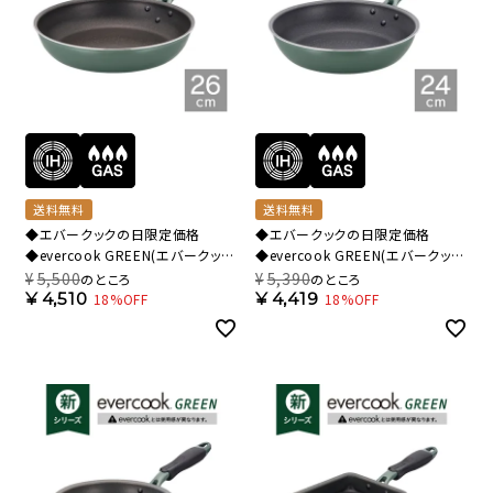
送料無料
送料無料
◆エバークックの日限定価格
◆エバークックの日限定価格
◆evercook GREEN(エバークック
◆evercook GREEN(エバークック
グリーン) IH対応 フライパン 26cm
グリーン) IH対応 フライパン 24cm
¥
5,500
¥
5,390
のところ
のところ
500日保証 EGIFPL26GR【HO】
500日保証 EGIFPL24GR【HO】
¥
4,510
¥
4,419
18%OFF
18%OFF