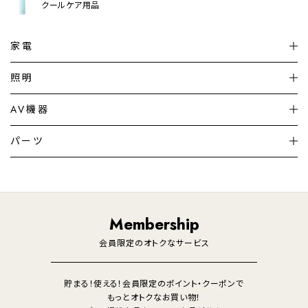
クールケア用品
家電
扇風機
サーキュレーター
照明
シーリングライト
シーリングファンライト
AV機器
加湿器・空気清浄機
ディフューザー
テレビ
ディスプレイ
パーツ
LED電球・LED直管・
ペンダントライト
デスクライト
暖房機
掃除機
ライフスタイル
家電
オーディオ
その他
調理家電
生活家電
照明
Membership
美容・健康家電
会員限定のオトクなサービス
貯まる！使える！会員限定のポイント・クーポンで
もっとオトクなお買い物！