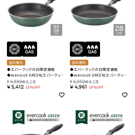
送料無料
送料無料
◆エバークックの日限定価格
◆エバークックの日限定価格
◆evercook GREEN(エバークック
◆evercook GREEN(エバークック
グリーン) IH対応 フライパン 28cm
グリーン) IH対応 フライパン 28cm
¥
6,600
¥
6,050
のところ
のところ
深型 500日保証
500日保証 EGIFPL28GR【HO】
¥
5,412
¥
4,961
18%OFF
18%OFF
EGIDPL28GR【HO】