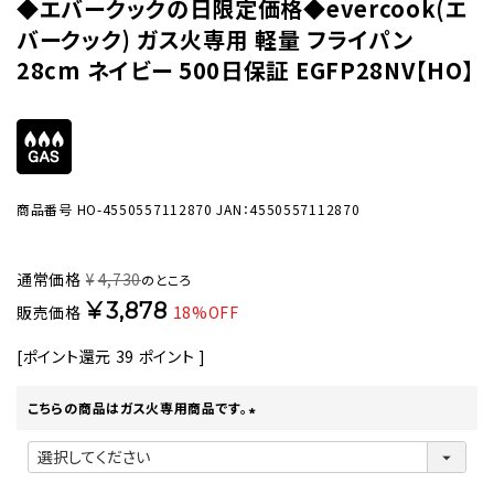
◆エバークックの日限定価格◆evercook(エ
バークック) ガス火専用 軽量 フライパン
28cm ネイビー 500日保証 EGFP28NV【HO】
商品番号
HO-4550557112870
JAN：4550557112870
通常価格
¥
4,730
のところ
¥
3,878
販売価格
18%OFF
[ポイント還元
39
ポイント ]
こちらの商品はガス火専用商品です。
(
必
須