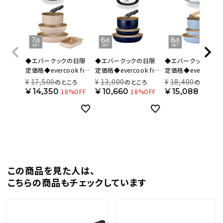
◆エバークックの日限
◆エバークックの日限
◆エバークックの日
定価格◆evercook fit
定価格◆evercook fit
定価格◆evercook fi
(エバークック フィット)
(エバークック フィット)
(エバークック フィット
¥
17,500
¥
13,000
¥
18,400
のところ
のところ
のところ
着脱式 フライパン 7点
ガス火専用 着脱式 フラ
【限定色】 IH対応 着
¥
14,350
¥
10,660
¥
15,088
18%OFF
18%OFF
18%OF
セット アイボリー 500
イパン 6点セット ネイビ
式 フライパン 8点セ
日保証 EFIST7IV【HO】
ー 500日保証
スモーキーブルー 50
EFGST6NV【HO】
日保証 EFIST8SB【H
この商品を⾒た⼈は、
こちらの商品もチェックしています