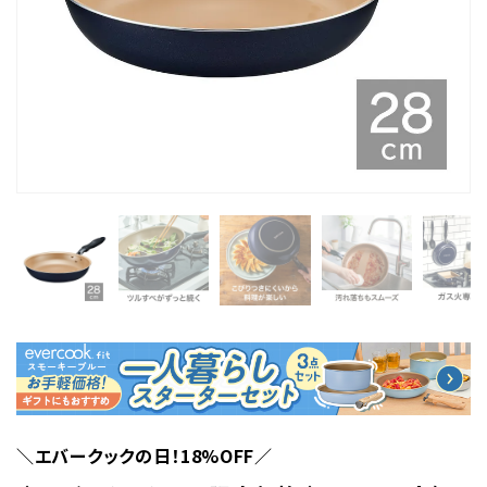
＼エバークックの日！18%OFF／