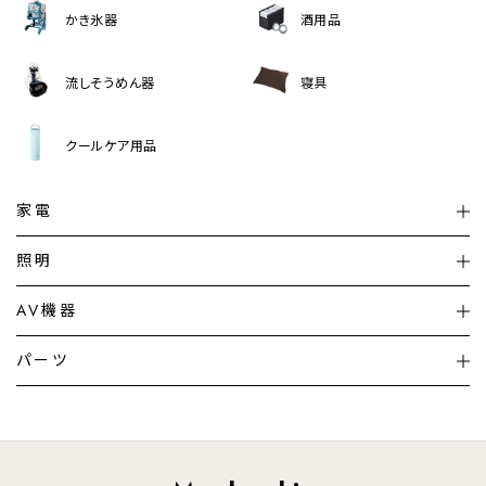
かき氷器
酒用品
流しそうめん器
寝具
クールケア用品
家電
扇風機
サーキュレーター
照明
シーリングライト
シーリングファンライト
AV機器
加湿器・空気清浄機
ディフューザー
テレビ
ディスプレイ
パーツ
LED電球・LED直管・
ペンダントライト
デスクライト
暖房機
掃除機
ライフスタイル
家電
オーディオ
その他
調理家電
生活家電
照明