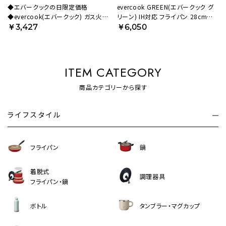
◆エバークックの日限定価格
evercook GREEN(エバークック グ
◆evercook(エバークック) ガス火専
リーン) IH対応 フライパン 28cm
用 軽量 フライパン 26cm ネイビー
500日保証 EGIFPL28GR【HO】
￥3,427
￥6,050
500日保証 EGFP26NV【HO】
ITEM CATEGORY
商品カテゴリーから探す
ライフスタイル
フライパン
鍋
着脱式
調理器具
フライパン・鍋
ボトル
タンブラー・マグカップ