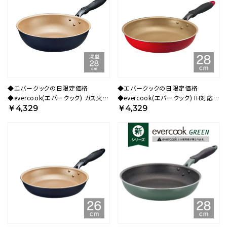
◆エバークックの日限定価格
◆エバークックの日限定価格
◆evercook(エバークック) ガス火専
◆evercook(エバークック) IH対応
用 軽量 フライパン 28cm 深型 ネイ
フライパン 28cm レッド 500日保証
￥4,329
￥4,329
ビー 500日保証 EGDP28NV【HO】
EIFP28RD3 【HO】