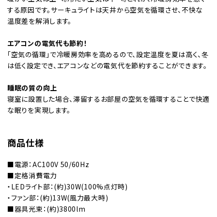
する原因です。サーキュライトは天井から空気を循環させ、不快な
温度差を解消します。
エアコンの電気代も節約！
「空気の循環」で冷暖房効率を高めるので、設定温度を夏は高く、冬
は低く設定でき、エアコンなどの電気代を節約することができます。
睡眠の質の向上
寝室に設置した場合、滞留するお部屋の空気を循環することで快適
な眠りを実現します。
商品仕様
■電源：AC100V 50/60Hz
■定格消費電力
・LEDライト部：(約)30W(100%点灯時)
・ファン部：(約)13W(風力最大時)
■器具光束：(約)3800lm