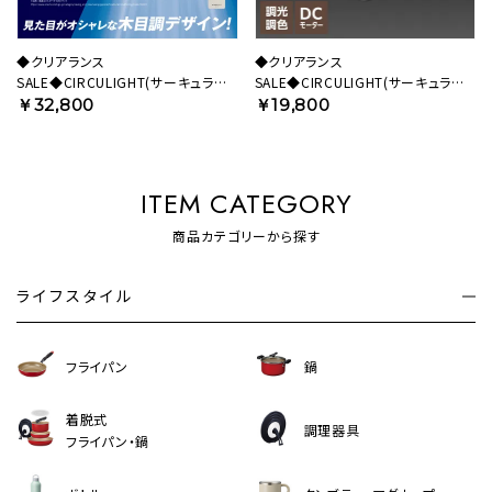
◆クリアランス
◆クリアランス
SALE◆CIRCULIGHT(サーキュライ
SALE◆CIRCULIGHT(サーキュライ
ト) シーリングシリーズ 12畳タイプ
ト) HELIX(ヘリックス) DCC-B25LE
￥32,800
￥19,800
ライトウッド DCC-A12CML 【SH】
【SH】
ITEM CATEGORY
商品カテゴリーから探す
ライフスタイル
フライパン
鍋
着脱式
調理器具
フライパン・鍋