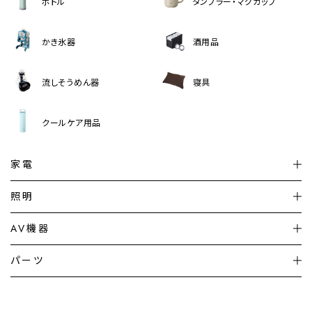
ボトル
タンブラー・マグカップ
かき氷器
酒用品
流しそうめん器
寝具
クールケア用品
家電
扇風機
サーキュレーター
照明
シーリングライト
シーリングファンライト
AV機器
加湿器・空気清浄機
ディフューザー
テレビ
ディスプレイ
パーツ
LED電球・LED直管・
ペンダントライト
デスクライト
暖房機
掃除機
ライフスタイル
家電
オーディオ
その他