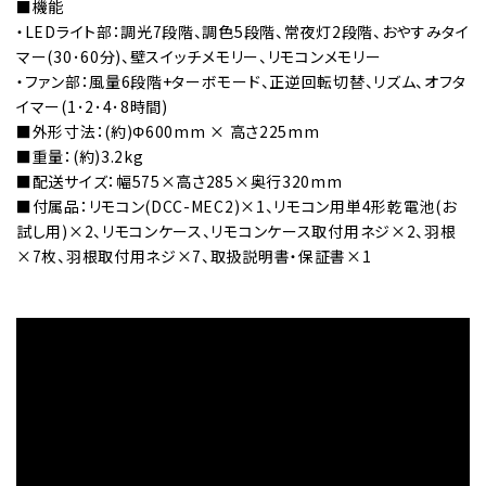
■機能
・LEDライト部：調光7段階、調色5段階、常夜灯2段階、おやすみタイ
マー(30･60分)、壁スイッチメモリー、リモコンメモリー
・ファン部：風量6段階+ターボモード、正逆回転切替、リズム、オフタ
イマー(1･2･4･8時間)
■外形寸法：(約)Φ600mm × 高さ225mm
■重量：(約)3.2kg
■配送サイズ：幅575×高さ285×奥行320mm
■付属品：リモコン(DCC-MEC2)×1、リモコン用単4形乾電池(お
試し用)×2、リモコンケース、リモコンケース取付用ネジ×2、羽根
×7枚、羽根取付用ネジ×7、取扱説明書・保証書×1