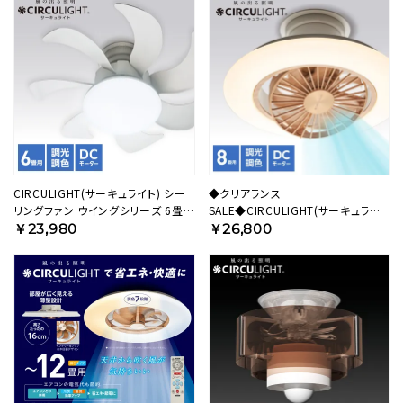
CIRCULIGHT(サーキュライト) シー
◆クリアランス
リングファン ウイングシリーズ 6畳タ
SALE◆CIRCULIGHT(サーキュライ
イプ DCC-G06CM【SH】
ト) EZシリーズ スイングモデル 8畳
￥23,980
￥26,800
タイプ ライトウッド DCC-
SW08EL【SH】