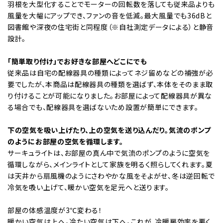
羽根を大型化することでモーターの回転数を落しても従来品よりも
風量を大幅にアップでき、ファンの音を低減。最大風量でも36dBと
図書館や深夜の住宅街と同程度（※自社測定データによる）と静音
設計。
「簡単取り付け」でお好きな部屋へどこにでも
従来品は自宅の配線器具の種類によってネジ留めなどの補強が必
要でしたが、本商品は配線器具の種類を選ばず、本体をそのまま取
り付けることが可能になりました。お部屋によって配線器具が異な
る場合でも、配線器具を選ばないため設置が簡単にできます。
下の空気を吸い上げたり、上の空気を送り込んだり。気流のポンプ
のようにお部屋の空気を循環します。
サーキュライトは、お部屋の真ん中で気流のポンプのように空気を
循環しながら、メインライトとして家族を明るく照らしてくれます。夏
は天井から扇風機のようにさわやかな風をそよがせ、冬は逆回転で
冷気を吸い上げて、暖かい空気を足元へと送ります。
部屋の体感温度が3℃変わる！
暖かい空気は上へ。冷たい空気は下へ。これが、冷暖房効率を悪く