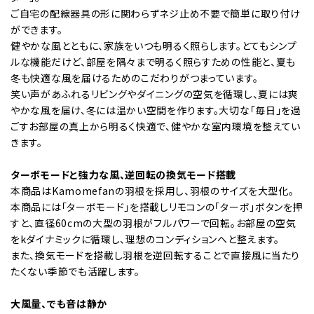
ご自宅の配線器具の形に関わらずネジ止め不要で簡単に取り付け
ができます。
健やかな風とともに、家族をいつも明るく照らします。とてもシンプ
ルな機能だけど、部屋を隅々まで明るく照らすための性能と、夏も
冬も快適な風を届けるためのこだわりがつまっています。
笑い声があふれるリビングやダイニングの空気を循環し、夏には爽
やかな風を届け、冬には温かい空間を作ります。大切な「毎日」を過
ごすお部屋の真上から明るく快適で、健やかな室内環境を整えてい
きます。
ターボモードと強力な風、逆回転の換気モード搭載
本商品はKamomefanの羽根を採用し、羽根のサイズを大型化。
本商品には「ターボモード」を搭載しリモコンの「ターボ」ボタンを押
すと、直径60cmの大型の羽根がフルパワーで回転。お部屋の空気
をkダイナミックに循環し、理想のコンディションへと整えます。
また、換気モードを搭載し羽根を逆回転することで直接風に当たり
たくない季節でも活躍します。
大風量、でも音は静か