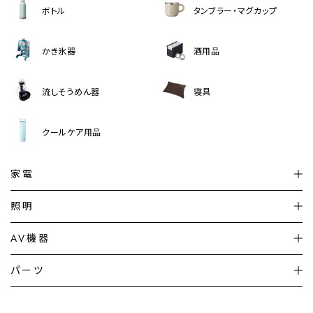
ボトル
タンブラー・マグカップ
かき氷器
酒用品
流しそうめん器
寝具
クールケア用品
家電
扇風機
サーキュレーター
照明
シーリングライト
シーリングファンライト
AV機器
加湿器・空気清浄機
ディフューザー
テレビ
ディスプレイ
パーツ
LED電球・LED直管・
ペンダントライト
デスクライト
暖房機
掃除機
ライフスタイル
家電
オーディオ
その他