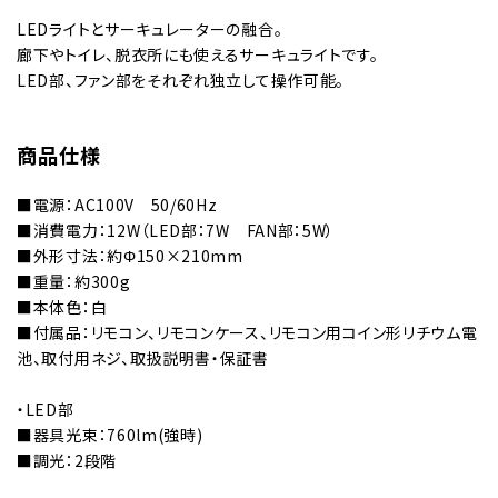
LEDライトとサーキュレーターの融合。
廊下やトイレ、脱衣所にも使えるサーキュライトです。
LED部、ファン部をそれぞれ独立して操作可能。
商品仕様
■電源：AC100V 50/60Hz
■消費電力：12W（LED部：7W FAN部：5W）
■外形寸法：約Φ150×210mm
■重量：約300g
■本体色：白
■付属品：リモコン、リモコンケース、リモコン用コイン形リチウム電
池、取付用ネジ、取扱説明書・保証書
・LED部
■器具光束：760lm(強時)
■調光：2段階