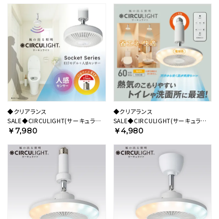
◆クリアランス
◆クリアランス
SALE◆CIRCULIGHT(サーキュライ
SALE◆CIRCULIGHT(サーキュライ
ト) 人感センサー付き ソケットシリー
ト) ソケットシリーズ E26モデル 電球
￥7,980
￥4,980
ズ E17モデル 調色タイプ
色タイプ DSLS62LWH 【SH】
DSLE40SCWH 【SH】