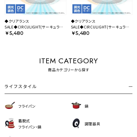
◆クリアランス
◆クリアランス
SALE◆CIRCULIGHT(サーキュライ
SALE◆CIRCULIGHT(サーキュライ
ト) ソケットシリーズ E26モデル 調色
ト) ソケットシリーズ 引掛けモデル 調
￥5,480
￥5,480
タイプ ホワイト DSLS64CWH 【SH】
色タイプ ホワイト DSLH64CWH
【SH】
ITEM CATEGORY
商品カテゴリーから探す
ライフスタイル
フライパン
鍋
着脱式
調理器具
フライパン・鍋