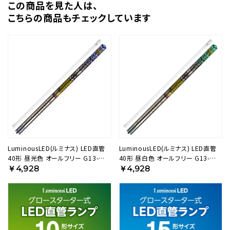
この商品を⾒た⼈は、
こちらの商品もチェックしています
LuminousLED(ルミナス) LED直管
LuminousLED(ルミナス) LED直管
40形 昼光色 オールフリー G13-
40形 昼白色 オールフリー G13-
ZX12SD 【SH】
ZX12SN 【SH】
￥4,928
￥4,928