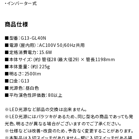
・インバーター式
商品仕様
■型番：G13-GL40N
■電源（屋内用）：AC100V 50/60Hz共用
■定格消費電力：15.6W
■本体サイズ：(約）管径28（最大径29）× 管長1198mm
■本体重量：（約）225g
■明るさ：2500lm
■口金：G13
■光源色：昼白色
■平均演色性評価数：80以上
※LED光源など部品の交換は出来ません。
※LED光源にはバラツキがあるため、同じ型名の商品であっても発
光色、明るさが異なる場合がございますのでご了承ください。
※仕様などは改善・改良のため、予告なく変更することがあります。
※本製品は入切スイッチがありません。壁に入切スイッチがある場