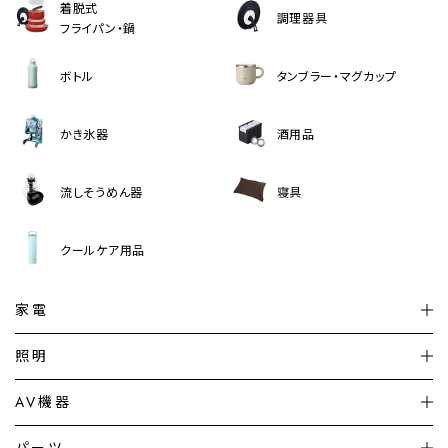
着脱式
調理器具
フライパン・鍋
ボトル
タンブラー・マグカップ
かき氷器
酒用品
流しそうめん器
寝具
クールケア用品
家電
扇風機
サーキュレーター
照明
シーリングライト
シーリングファンライト
AV機器
加湿器・空気清浄機
ディフューザー
テレビ
ディスプレイ
パーツ
LED電球・LED直管・