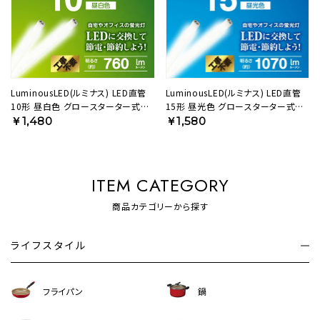
LuminousLED(ルミナス) LED直管
LuminousLED(ルミナス) LED直管
10形 昼白色 グロースターター式
15形 昼光色 グロースターター式
G13-GL10N 【SH】
G13-GL15D 【SH】
￥1,480
￥1,580
ITEM CATEGORY
商品カテゴリーから探す
ライフスタイル
フライパン
鍋