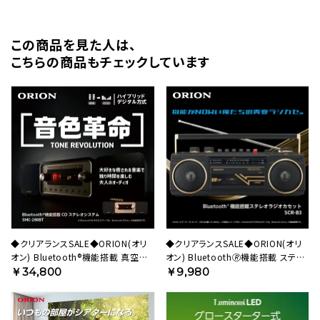
この商品を⾒た⼈は、
こちらの商品もチェックしています
◆クリアランスSALE◆ORION(オリ
◆クリアランスSALE◆ORION(オリ
オン) Bluetooth®機能搭載 真空管
オン) Bluetooth🄬機能搭載 ステレ
ハイブリッドアンプCDステレオ SMC-
オラジカセ ブラック SCR-B3 BK
￥34,800
￥9,980
280BT 【AVT】
【AVT】