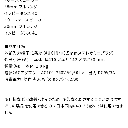
38mm フルレンジ
インピーダンス 4Ω
・ウーファースピーカー
50mm フルレンジ
インピーダンス 4Ω
■基本仕様
外部入力端子：1系統（AUX IN/Φ3.5mmステレオミニプラグ）
外形寸法（約） 本体：幅410 ×奥行142 ×高さ70 mm
質量（約） 本体：1.0 kg
電源：ACアダプター AC100-240V 50/60Hz 出力 DC9V/3A
消費電力：動作時 20W（スタンバイ 0.5W）
※仕様などは改善・改良のため、予告なく変更することがあります
※この製品を使用できるのは日本国内のみで、海外では使用できま
せん