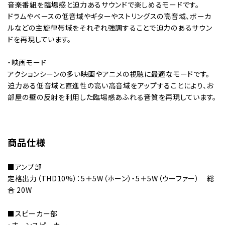
音楽番組を臨場感と迫力あるサウンドで楽しめるモードです。
ドラムやベースの低音域やギターやストリングスの高音域、ボーカ
ルなどの主旋律帯域をそれぞれ強調することで迫力のあるサウン
ドを再現しています。
・映画モード
アクションシーンの多い映画やアニメの視聴に最適なモードです。
迫力ある低音域と直進性の高い高音域をアップすることにより、お
部屋の壁の反射を利用した臨場感あふれる音質を再現しています。
商品仕様
■アンプ部
定格出力（THD10%）：5＋5W（ホーン）・5＋5W（ウーファー） 総
合 20W
■スピーカー部
・ホーンスピーカー