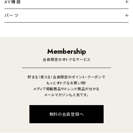
シーリングライト
シーリングファンライト
AV機器
加湿器・空気清浄機
ディフューザー
テレビ
ディスプレイ
パーツ
LED電球・LED直管・
ペンダントライト
デスクライト
暖房機
掃除機
ライフスタイル
家電
オーディオ
その他
調理家電
生活家電
照明
Membership
美容・健康家電
会員限定のオトクなサービス
貯まる！使える！会員限定のポイント・クーポンで
もっとオトクなお買い物！
メディア掲載商品やトレンド商品が分かる
メールマガジンも人気です。
無料の会員登録へ