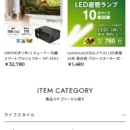
ORION(オリオン) チューナー内蔵
LuminousLED(ルミナス) LED直管
スマートプロジェクター OP-3001G
10形 昼白色 グロースターター式
【AVT】
G13-GL10N 【SH】
￥32,780
￥1,480
ITEM CATEGORY
商品カテゴリーから探す
ライフスタイル