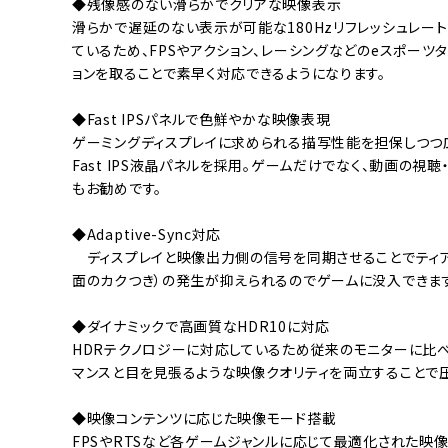
◆残像感のない滑らかでクリアな映像表示
滑らかで遅延のない表示が可能な180Hzリフレッシュレート
ているため、FPSやアクション、レーシングなどのeスポー
ョンを取ることで素早く対応できるようになります。
◆Fast IPSパネルで色鮮やかな映像表現
ゲーミングディスプレイに求められる描写性能を担保しつ
Fast IPS液晶パネルを採用。ゲームだけでなく、動画の
もお勧めです。
◆Adaptive-Sync対応
ディスプレイと映像出力側の信号を同期させることでティア
面のカクつき）の発生が抑えられるのでゲームに没入できます
◆ダイナミックで高画質なHDR10に対応
HDRテクノロジーに対応しているため従来のモニターに比べ
マンスと目を見張るような映像クオリティを両立することで
◆映像コンテンツに応じた映像モード搭載
FPSやRTSなど各ゲームジャンルに応じて最適化された映