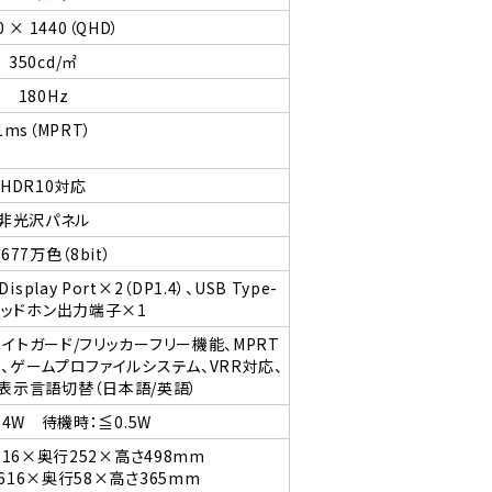
0 × 1440（QHD）
350cd/㎡
180Hz
1ms（MPRT）
HDR10対応
非光沢パネル
677万色（8bit）
isplay Port×2（DP1.4）、USB Type-
ヘッドホン出力端子×1
イトガード/フリッカーフリー機能、MPRT
er機能、ゲームプロファイルシステム、VRR対応、
er、表示言語切替（日本語/英語）
4W 待機時：≦0.5W
16×奥行252×高さ498mm
616×奥行58×高さ365mm