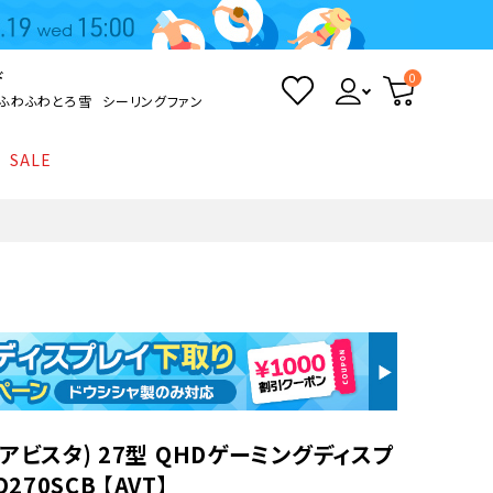
ド
0
ふわふわとろ雪
シーリングファン
SALE
照明
て
Kamome
返品・交換について
シーリングライト
シーリングファンライト
とろ雪かき氷器
ポイントについて
LED電球・LED直管・
ペンダントライト
ついて
sokomo
商品価格等の表示について
デスクライト
AV機器
A(アビスタ) 27型 QHDゲーミングディスプ
テレビ
ディスプレイ
270SCB 【AVT】