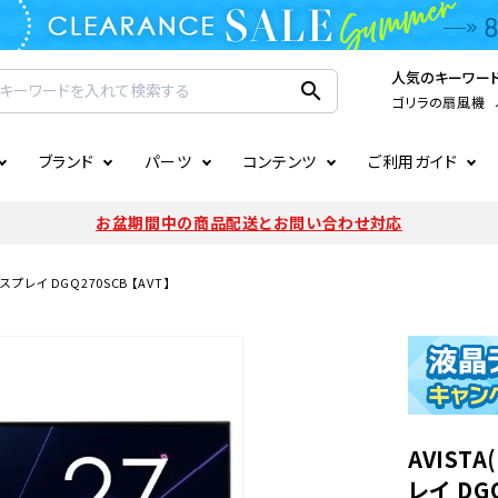
人気のキーワー
search
ゴリラの扇風機
ブランド
パーツ
コンテンツ
ご利用ガイド
家電
ook
連
ア掲載情報
お支払いについて
CIRCULIGHT
照明関連
注文確認メールの未着につい
お盆期間中の商品配送とお問い合わせ対応
扇風機
サーキュレーター
LE
後のキャンセルについて
LuminousLED
会員登録について
スプレイ DGQ270SCB 【AVT】
加湿器・空気清浄機
ディフューザー
ラッピング・熨斗について
まるでカメレオンシリーズ
日本国外への転送サービスに
暖房機
掃除機
調理家電
生活家電
AVIST
レイ DGQ