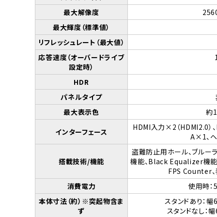
最大解像度
256
最大輝度（標準値）
リフレッシュレート（最大値）
応答速度（オーバードライブ
設定時）
HDR
パネルタイプ
最大表示色
約1
HDMI入力×2（HDMI2.0）、D
インターフェース
A×1、
盗難防止用ホール、ブルーラ
搭載技術/機能
機能、Black Equaliz
FPS Count
消費電力
使用時：5
本体寸法（約）※突起物含ま
スタンドあり：幅6
ず
スタンドなし：幅