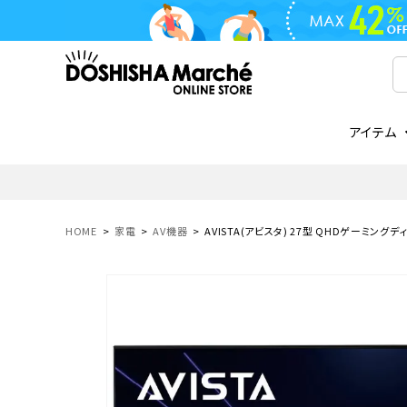
アイテム
ライフスタイル
ゴリラシリーズ
ライフスタイル関連
お知らせ
ご注文の流れ
everc
家電関
メディ
送料と
フライパン
鍋
オンドゾーン
領収書について
COREL
ご注文
HOME
家電
AV機器
AVISTA(アビスタ) 27型 QHDゲーミングディ
着脱式
調理器具
AVISTA
商品レビューについて
ORION
ギフト
フライパン・鍋
ボトル
タンブラー・マグカップ
coocaa
LUMEA
かき氷器
酒用品